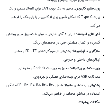
تا 50Mbps برای تجربه اینترنتی بی‌وقفه.
پورت‌های کاربردی
: مجهز به یک پورت LAN برای اتصال سیمی و یک
پورت Type-C که امکان تأمین برق از کامپیوتر یا پاوربانک را فراهم
می‌کند.
آنتن‌های قدرتمند
: دارای ۴ آنتن خارجی با توان ۵ دسی‌بل برای پوشش
گسترده و اتصال مطمئن حتی در محیط‌های بزرگ.
سازگاری با اپراتورها
: پشتیبانی از سیم‌کارت‌های FD-LTE و تمامی
اپراتورهای داخلی و خارجی.
چیپست‌های پیشرفته
: مجهز به چیپست Realtek و مدولاتور
سیم‌کارت ASR برای بهینه‌سازی عملکرد و بهره‌وری.
پشتیبانی از باندهای متنوع
: شامل B1، B3، B7، B8، B20، B40 که امکان
استفاده در مناطق مختلف را فراهم می‌کند.
امکانات پیشرفته
: