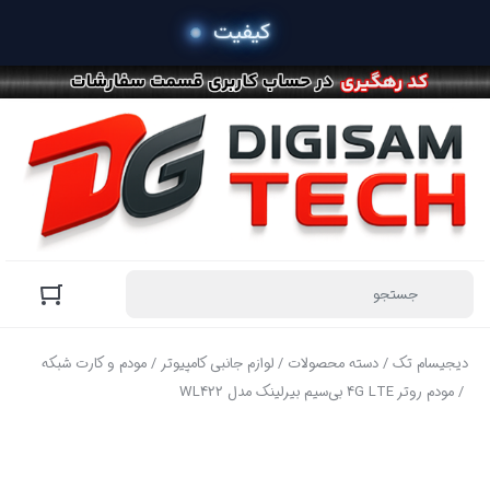
 خرید
دیجیسام تک
/
دسته محصولات
/
لوازم جانبی کامپیوتر
/
مودم و کارت شبکه
/ مودم روتر 4G LTE بی‌سیم بیرلینک مدل WL422