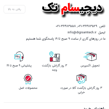
اس
رفتن به بالا
تلفن
021-36483529
,
021-36483558
ایمیل
info@digisamtech.ir
ما در روزهای کاری از ساعت ۹ صبح تا ۱۹ پاسخگوی شما هستیم
تحویل اکسپرس
3 روز گارانتی بازگشت
پشتیبانی 9 صبح تا 19
وجه
3 روز گارانتی بازگشت کالا در صورت
محصولات اصل
خرابی
راهنمای خرید