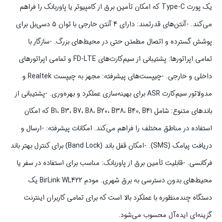
یک پورت Type-C که امکان تأمین برق از کامپیوتر یا پاوربانک را فراهم
می‌کند. -آنتن‌های قدرتمند: دارای 4 آنتن خارجی با توان 5 دسی‌بل برای
پوشش گسترده و اتصال مطمئن حتی در محیط‌های بزرگ. -سازگار با
تمامی اپراتورها: پشتیبانی از سیم‌کارت‌های FD-LTE و تمامی اپراتورهای
داخلی و خارجی. -چیپست‌های پیشرفته: مجهز به چیپست Realtek و
مدولاتور سیم‌کارت ASR برای بهینه‌سازی عملکرد و بهره‌وری. -پشتیبانی از
باندهای متنوع: شامل B1، B3، B7، B8، B20، B38، B40, B41 که امکان
استفاده در مناطق مختلف را فراهم می‌کند. امکانات پیشرفته: -ارسال و
دریافت پیامک (SMS). -امکان قفل باند (Band Lock) برای کنترل بهتر باند
فرکانسی. -قابلیت تأمین برق از پاوربانک: مناسب برای استفاده در سفر یا
محیط‌های بدون دسترسی به برق شهری. مودم BirLink WL422 یک
دستگاه چندمنظوره با عملکرد بالا است که برای تمامی کاربران اینترنت
گزینه‌ای ایده‌آل محسوب می‌شود.