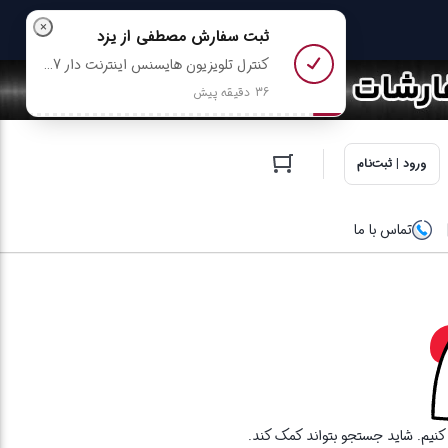
×
ثبت سفارش
مصطفی
از یزد
کنترل تلویزیون هایسنس اینترنت دار Hisense EN2B27 + باتری رایگان رو خرید کرد
36 دقیقه پیش
ورود | ثبت‌نام
تماس با ما
ا کنیم. شاید جستجو بتواند کمک کند.