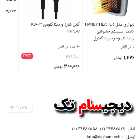
1,245,000
320,000
تومان
تومان
کابل شارژ و دیتا کلومن KD-03
بستن
بستن
39%
489,900 تومان
رفتن به بالا
تلفن
021-36483529
,
021-36483558
ایمیل
info@digisamtech.ir