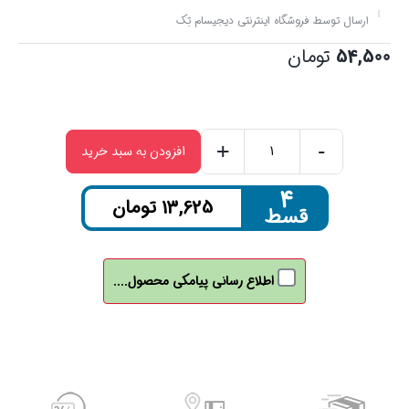
ارسال توسط فروشگاه اینترنتی دیجیسام تِک
54,500
تومان
+
-
افزودن به سبد خرید
DVD
خام
۴
13,625
تومان
قسط
پرینتیبل
برند
PRINCO
اطلاع رسانی پیامکی محصول....
عدد