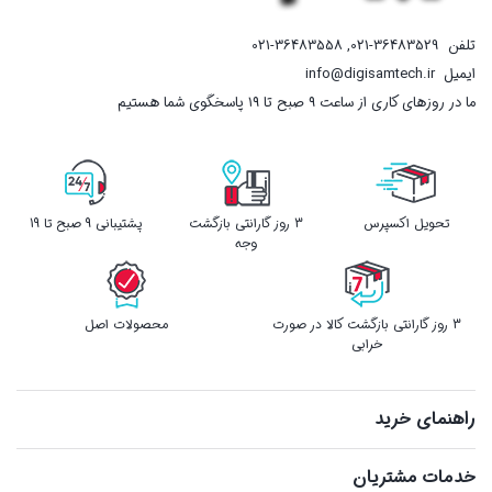
تلفن
021-36483529
,
021-36483558
ایمیل
info@digisamtech.ir
ما در روزهای کاری از ساعت ۹ صبح تا ۱۹ پاسخگوی شما هستیم
تحویل اکسپرس
3 روز گارانتی بازگشت
پشتیبانی 9 صبح تا 19
وجه
3 روز گارانتی بازگشت کالا در صورت
محصولات اصل
خرابی
راهنمای خرید
خدمات مشتریان