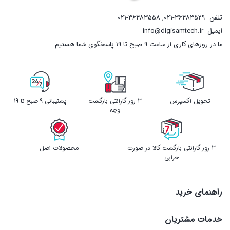
تلفن
021-36483529
,
021-36483558
ایمیل
info@digisamtech.ir
ما در روزهای کاری از ساعت ۹ صبح تا ۱۹ پاسخگوی شما هستیم
تحویل اکسپرس
3 روز گارانتی بازگشت
پشتیبانی 9 صبح تا 19
وجه
3 روز گارانتی بازگشت کالا در صورت
محصولات اصل
خرابی
راهنمای خرید
خدمات مشتریان