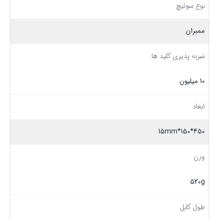
نوع سوئیچ
ممبران
ضربه پذیری کلید ها
10 میلیون
ابعاد
450*150*15mm
وزن
520g
طول کابل