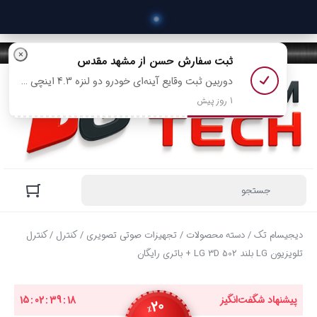
 خرید
×
ثبت سفارش
حسن
از مشهد مقدس
دوربین ثبت وقایع آینه‌ای خودرو دو‌ لنزه 4.3 اینچی با دید در شب مدل 568 رو خرید کرد
1 روز پیش
دیجیسام تک
/
دسته محصولات
/
تجهیزات صوتی تصویری
/
کنترل
/ کنترل
تلویزیون LG بلند LG 3D 502 + باتری رایگان
پیشنهاد شگفت‌انگیز
17
:
39
:
02
:
15
20
٪