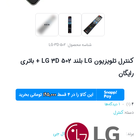
شناسه محصول:
LG-3D-502
کنترل تلویزیون LG بلند LG 3D 502 + باتری
رایگان
این کالا را در ۴ قسط
195,000
تومانی بخرید
4
(1)
1 دیدگاه‌ها
دسته:
کنترل
برند:
ال جی