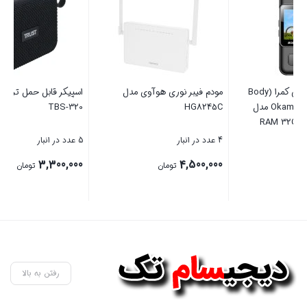
مودم فیبر نوری هوآوی مدل
اسپیکر قابل حمل تراست مدل
-C
TBS-320
HG8245C
4 عدد در انبار
5 عدد در انبار
10 عدد در انبار
00
3,300,000
4,500,000
تومان
تومان
00
قی
بستن
بستن
بست
فع
اس
رفتن به بالا