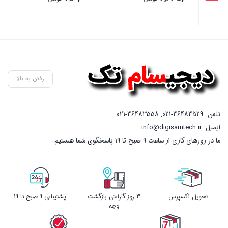
بستن
بستن
بست
رفتن به بالا
تلفن
021-36483529
,
021-36483558
ایمیل
info@digisamtech.ir
ما در روزهای کاری از ساعت ۹ صبح تا ۱۹ پاسخگوی شما هستیم
تحویل اکسپرس
3 روز گارانتی بازگشت
پشتیبانی 9 صبح تا 19
وجه