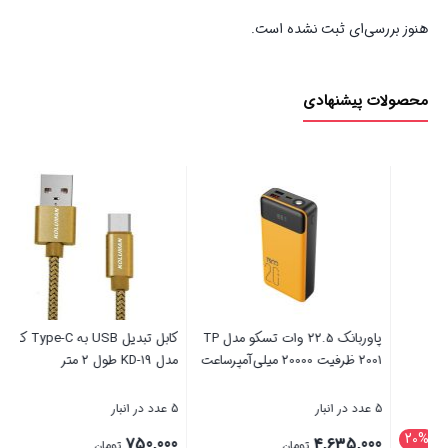
هنوز بررسی‌ای ثبت نشده است.
محصولات پیشنهادی
پاوربانک 22.5 وات تسکو مدل TP
کابل تبدیل USB به Type-C کلومن
منبع ت
2001 ظرفیت 20000 میلی‌آمپرساعت
مدل KD-19 طول 2 متر
5 عدد در انبار
5 عدد در انبار
49 عدد در انبار
00
750,000
4,635,000
تومان
تومان