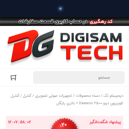
 خرید محص
دیجیسام تک
/
دسته محصولات
/
تجهیزات صوتی تصویری
/
کنترل
/ کنترل
تلویزیون دوو Daewoo 2500 + باتری رایگان
پیشنهاد شگفت‌انگیز
01
:
58
:
07
:
12
20
٪