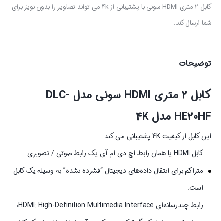
کابل 2 متری HDMI سونی با پشتیبانی از 4k می تواند تصاویر را بدون نویز برای
شما ارسال کند.
توضیحات
کابل 2 متری HDMI سونی مدل DLC-
HE20HF مدل 4K
این کابل از کیفیت 4K پشتیبانی می کند
کابل
HDMI
یا همان رابط اچ دی ام آی یک رابط صوتی / تصویری
متراکم برای انتقال داده‌های دیجیتال “فشرده‌ نشده‌” به‌ وسیله یک کابل
است.
رابط چندرسانه‌ای
HDMI: High-Definition Multimedia Interface
،