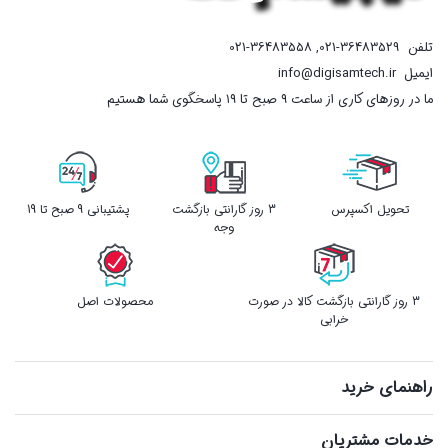
تلفن
021-36483529
,
021-36483558
ایمیل
info@digisamtech.ir
ما در روزهای کاری از ساعت ۹ صبح تا ۱۹ پاسخگوی شما هستیم
تحویل اکسپرس
3 روز گارانتی بازگشت
پشتیبانی 9 صبح تا 19
وجه
3 روز گارانتی بازگشت کالا در صورت
محصولات اصل
خرابی
راهنمای خرید
خدمات مشتریان