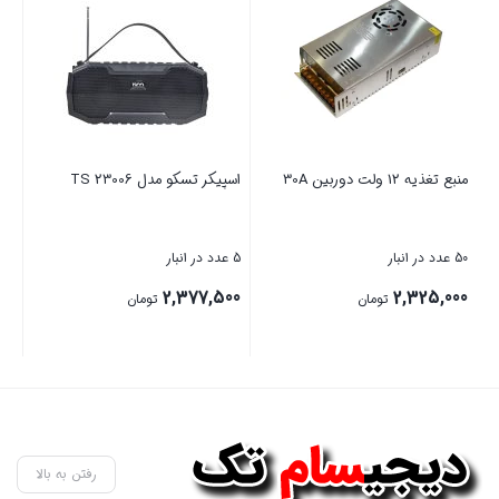
منبع تغذیه 12 ولت دوربین 30A
اسپیکر تسکو مدل TS 23006
پای
مدل 10
50 عدد در انبار
5 عدد در انبار
5 عدد در انبار
00
2,377,500
2,325,000
تومان
تومان
بستن
بستن
بست
رفتن به بالا