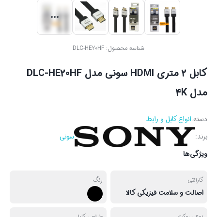
شناسه محصول:
DLC-HE20HF
کابل 2 متری HDMI سونی مدل DLC-HE20HF
مدل 4K
دسته:
انواع کابل و رابط
برند:
سونی
ویژگی‌ها
گارانتی
رنگ
اصالت و سلامت فیزیکی کالا
نوع سوکت
طراحی کابل