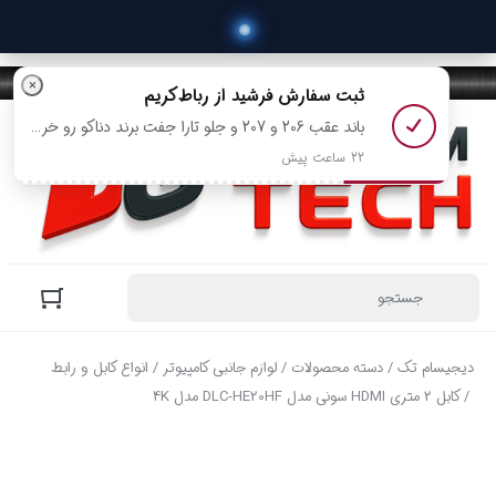
×
ثبت سفارش
فرشید
از رباط‌کریم
باند عقب 206 و 207 و جلو تارا جفت برند دناکو رو خرید کرد
22 ساعت پیش
دیجیسام تک
/
دسته محصولات
/
لوازم جانبی کامپیوتر
/
انواع کابل و رابط
/ کابل 2 متری HDMI سونی مدل DLC-HE20HF مدل 4K