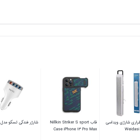
لم برداری ورزشی و
چراغ اضطراری شارژی ویداسی
قاب in Striker S sport
فیت 4K
Weidasi WD-889
se iPhone 13 Pro Max