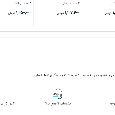
5 عدد در انبار
2 عدد در انبار
20%
قیمت
1,107,400
1,800,000
تومان
تومان
اصلی
8,
تومان
11,000,000 تومان
بستن
بستن
بود.
8,835,000 تومان
ر روزهای کاری از ساعت ۹ صبح تا ۱۹ پاسخگوی شما هستیم
پشتیبانی 9 صبح تا 19
3 روز گارانتی بازگشت کالا در صورت خرابی