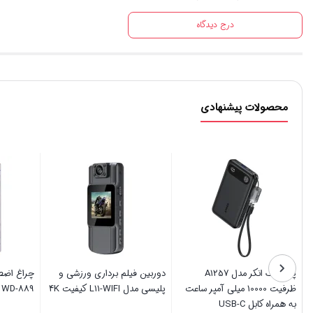
درج دیدگاه
محصولات پیشنهادی
اجاق گاز سامسونتی کوچک Nfire
پاوربانک انکر مدل A1257
دوربین فی
ZX-001
ظرفیت 10000 میلی آمپر ساعت
پلیسی مدل L11-WIFI کی
به همراه کابل USB-C