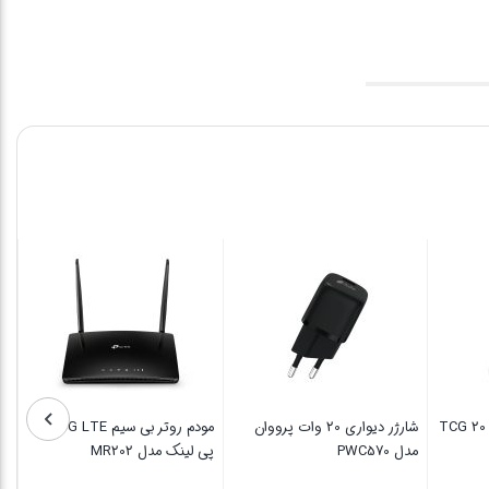
Nillk
شارژر فندکی تسکو مدل TCG 20
شارژر دیواری 20 وات پرووان
Ca
مدل PWC570
پی