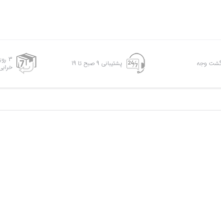
3 رو
پشتیبانی 9 صبح تا 19
خرابی