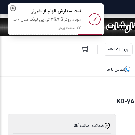
×
ثبت سفارش
الهام
از شیراز
مودم روتر 3G/4G تی پی لینک مدل TL-MR100 رو خرید کرد
23 ساعت پیش
ورود | ثبت‌نام
تماس با ما
ضمانت اصالت کالا