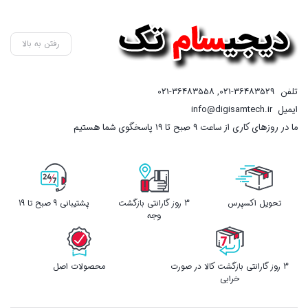
رفتن به بالا
تلفن
021-36483529
,
021-36483558
ایمیل
info@digisamtech.ir
ما در روزهای کاری از ساعت ۹ صبح تا ۱۹ پاسخگوی شما هستیم
تحویل اکسپرس
3 روز گارانتی بازگشت
پشتیبانی 9 صبح تا 19
وجه
3 روز گارانتی بازگشت کالا در صورت
محصولات اصل
خرابی