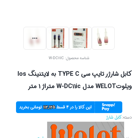
شناسه محصول:
W-DC11IC
کابل شارژر تایپ سی TYPE C به لایتنینگ Ios
ویلوتWELOT مدل W-DC11ic متراژ 1 متر
این کالا را در ۴ قسط
112,125
تومانی بخرید
دسته:
کابل شارژ