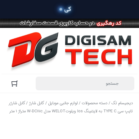
دیجیسام تک
/
دسته محصولات
/
لوازم جانبی موبایل
/
کابل شارژ
/ کابل شارژر
تایپ سی TYPE C به لایتنینگ Ios ویلوتWELOT مدل W-DC11ic متراژ 1 متر