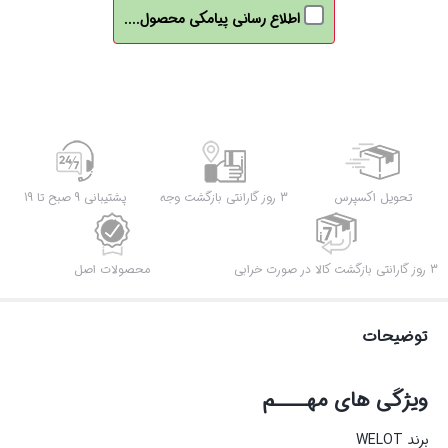
TYPE
اطلاع رسانی پیامکی محصول....
C
به
لایتنینگ
Ios
ویلوتWELOT
مدل
W-
تحویل اکسپرس
3 روز گارانتی بازگشت وجه
پشتیبانی 9 صبح تا 19
DC11ic
متراژ
3 روز گارانتی بازگشت کالا در صورت خرابی
محصولات اصل
1
متر
توضیحات
عدد
ویژگی های مهــــم
برند WELOT