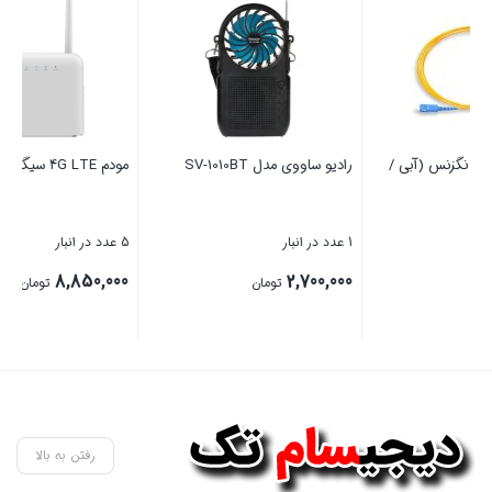
مودم 4G LTE سیگنالینک مدل R201
پایه دیواری تلویزیون تی وی جک
85 اینچ
5 عدد در انبار
5 عدد در انبار
4,875,000
8,850,000
تومان
تومان
بستن
بستن
رفتن به بالا