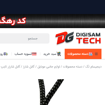
دسته محصولات
سبد خرید
تسویه حساب
روی
دیجیسام تک
/
دسته محصولات
/
لوازم جانبی موبایل
/
کابل شارژ
/ کابل شارژر تایپ سی TYPE C به لایتنینگ Ios ویلوتWELOT مدل C15ic