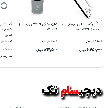
مودم 4G/TD-LTE هوآوی مدل
کارت شبکه USB بی‌ سیم تی پی
Huawei L01s
لینک مدل TL-WN722N
WE-C61
5 عدد در انبار
5 عدد در انبار
1 عدد در انبار
892,500
6,450,000
11,850,000
تومان
تومان
بستن
بستن
بستن