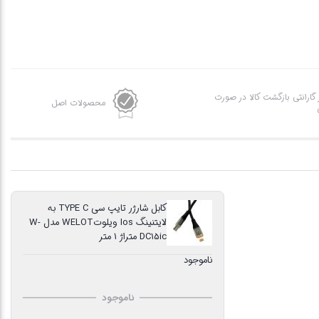
ز گارانتی بازگشت کالا در صورت
محصولات اصل
کابل شارژر تایپ سی TYPE C به
لایتنینگ Ios ویلوتWELOT مدل W-
DC15ic متراژ 1 متر
ناموجود
ناموجود