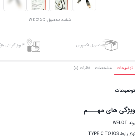
شناسه محصول:
W-DC15IC
تحویل اکسپرس
3 روز گارانتی بازگشت وجه
توضیحات
مشخصات
نظرات (0)
توضیحات
ویژگی های مهــــم
برند WELOT
نوع رابط TYPE C TO IOS