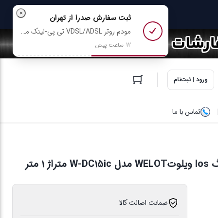
×
ثبت سفارش
صدرا
از تهران
مودم روتر VDSL/ADSL تی پی-لینک مدل TD-W9960-v1.20 رو خرید کرد
12 ساعت پیش
ورود | ثبت‌نام
تماس با ما
ضمانت اصالت کالا