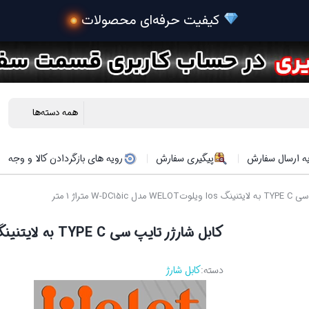
ه ارسال سفارش
پیگیری سفارش
رویه های بازگردادن کالا و وجه
W-D متراژ 1 متر
کابل شارژر تایپ سی TYPE C به لایتنینگ Ios ویلوتWELOT مدل W-DC15ic متراژ 1 متر
دسته:
کابل شارژ