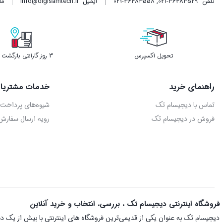
تلفن
021-36483529
,
021-36483558
ایمیل
info@digisamtech.ir
ما د
تحویل اکسپرس
3 روز گارانتی بازگشت وجه
راهنمای خرید
خدمات مشتریا
تماس با دیجیسام تک
شیوه‌های پرداخت
فروش در دیجیسام تک
رویه ارسال سفارش
فروشگاه اینترنتی دیجیسام تک ، بررسی، انتخاب و خرید آنلاین