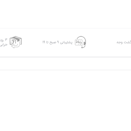
3 رو
پشتیبانی 9 صبح تا 19
خرابی