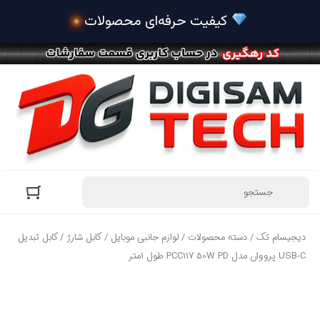
دیجیسام تک
/
دسته محصولات
/
لوازم جانبی موبایل
/
کابل شارژ
/ کابل تبدیل
USB-C پرووان مدل PCC117 50W PD طول 1متر