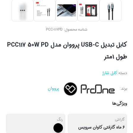
شناسه محصول:
PCC-117PD
کابل تبدیل USB-C پرووان مدل PCC117 50W PD
طول 1متر
دسته:
کابل شارژ
برند:
پرووان
ویژگی‌ها
گارانتی
رنگ
6 ماه گارانتی کاوان سرویس