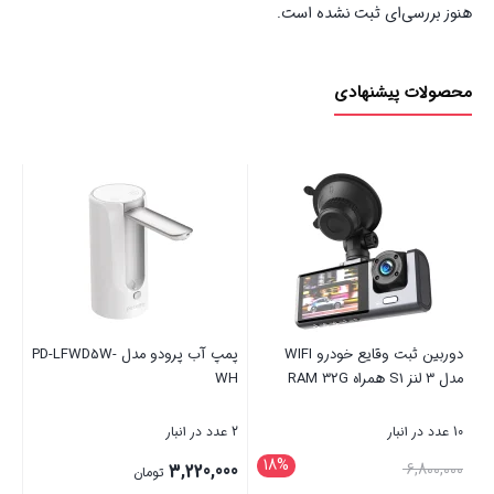
هنوز بررسی‌ای ثبت نشده است.
محصولات پیشنهادی
پمپ آب پرودو مدل PD-LFWD5W-
فلش مموری ریوکس مدل مختف
دوربین سیمکارت خور چرخش
USB3 ظرفیت 32 گیگابایت
لنزه S302 4G Smart Camera
4 عدد در انبار
1 عدد در انبار
قیمت
10,500,000
2,307,300
تومان