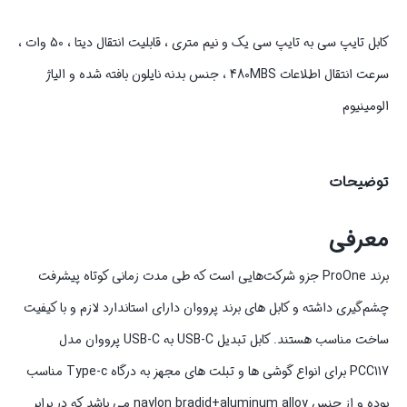
کابل تایپ سی به تایپ سی یک و نیم متری ، قابلیت انتقال دیتا ، 50 وات ،
سرعت انتقال اطلاعات 480MBS ، جنس بدنه نایلون بافته شده و الیاژ
الومینیوم
توضیحات
معرفی
برند ProOne جزو شرکت‌هایی است که طی مدت زمانی کوتاه پیشرفت
چشم‌گیری داشته و کابل های برند پرووان دارای استاندارد لازم و با کیفیت
ساخت مناسب هستند. کابل تبدیل USB-C به USB-C پرووان مدل
PCC117 برای انواع گوشی ها و تبلت های مجهز به درگاه Type-c مناسب
بوده و از جنس naylon bradid+aluminum alloy می باشد که در برابر