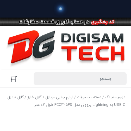
دیجیسام تک
/
دسته محصولات
/
لوازم جانبی موبایل
/
کابل شارژ
/ کابل تبدیل
USB-C به Lightning پرووان مدل PCC325PD طول 1.2 متر