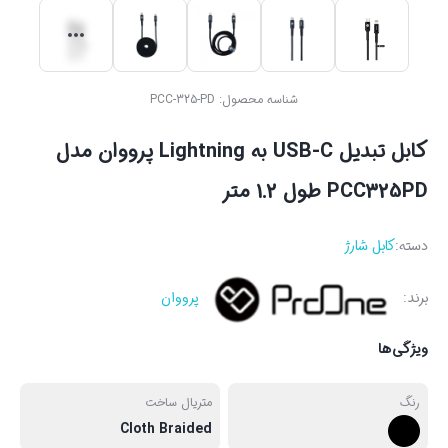
شناسه محصول:
PCC-325-PD
کابل تبدیل USB-C به Lightning پرووان مدل
PCC325PD طول 1.2 متر
دسته:
کابل شارژ
برند:
پرووان
ویژگی‌ها
رنگ
متریال ساخت
Cloth Braided