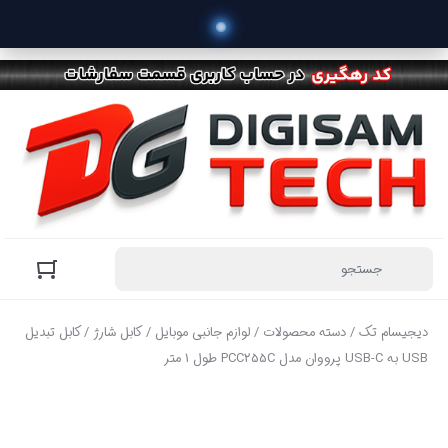
دیجیسام تک
/
دسته محصولات
/
لوازم جانبی موبایل
/
کابل شارژ
/ کابل تبدیل
USB به USB-C پرووان مدل PCC255C طول 1 متر