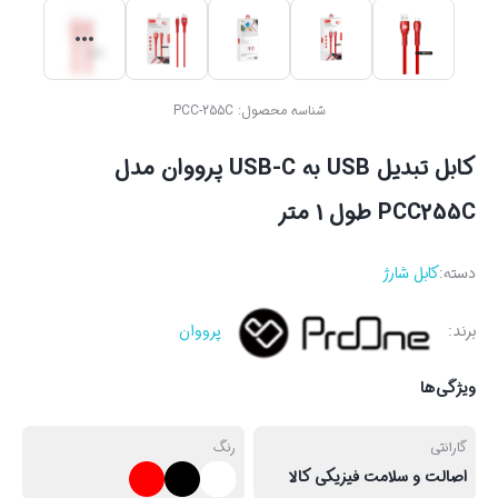
شناسه محصول:
PCC-255C
کابل تبدیل USB به USB-C پرووان مدل
PCC255C طول 1 متر
دسته:
کابل شارژ
برند:
پرووان
ویژگی‌ها
گارانتی
رنگ
اصالت و سلامت فیزیکی کالا