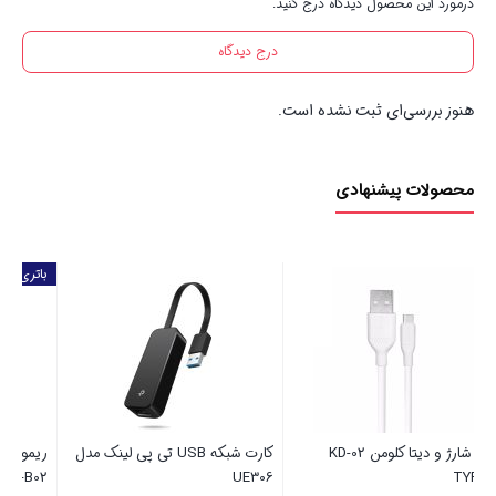
درمورد این محصول دیدگاه درج کنید.
درج دیدگاه
هنوز بررسی‌ای ثبت نشده است.
محصولات پیشنهادی
باتری رایگان
کارت شبکه USB تی پی لینک مدل
ریموت کنترل کولر همه کاره مدل
گی
UE306
KT-B02 + باتری رایگان