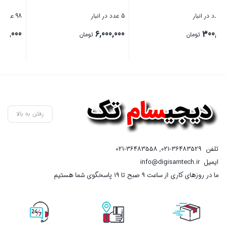
5 عدد در انبار
98 عدد در انبار
5 عدد در ان
0
980,000
6,000,000
تومان
تومان
بستن
بستن
بس
رفتن به بالا
تلفن
021-36483529
,
021-36483558
ایمیل
info@digisamtech.ir
ما در روزهای کاری از ساعت ۹ صبح تا ۱۹ پاسخگوی شما هستیم