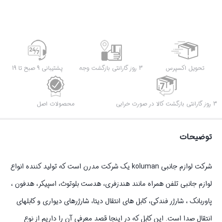
مدل
KD-
19
طول
2
تحویل اکسپرس
3 روز گارانتی بازگشت وجه
پشتیبانی 9 صبح تا 19
متر
عدد
3 روز گارانتی بازگشت کالا در صورت خرابی
محصولات اصل
توضیحات
شرکت لوازم جانبی koluman یک شرکت مدرن است که تولید کننده انواع
لوازم جانبی تلفن همراه مانند هندزفری، هدست بلوتوث، اسپیکر، هدفون ،
پاوربانک ، شارژر فندکی، کابل های انتقال دیتا، شارژرهای دیواری و کابلهای
انتقال صدا است. این کابل که در اینجا قصد معرفی آن را داریم از نوع