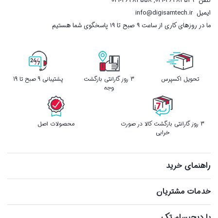
تلفن
021-36483529
,
021-36483558
ایمیل
info@digisamtech.ir
ما در روزهای کاری از ساعت ۹ صبح تا ۱۹ پاسخگوی شما هستیم
تحویل اکسپرس
3 روز گارانتی بازگشت
پشتیبانی 9 صبح تا 19
وجه
3 روز گارانتی بازگشت کالا در صورت
محصولات اصل
خرابی
راهنمای خرید
خدمات مشتریان
با دیجیسام تک