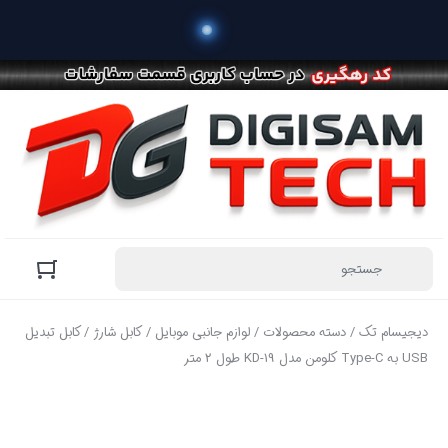
دیجیسام تک
/
دسته محصولات
/
لوازم جانبی موبایل
/
کابل شارژ
/ کابل تبدیل
USB به Type-C کلومن مدل KD-19 طول 2 متر