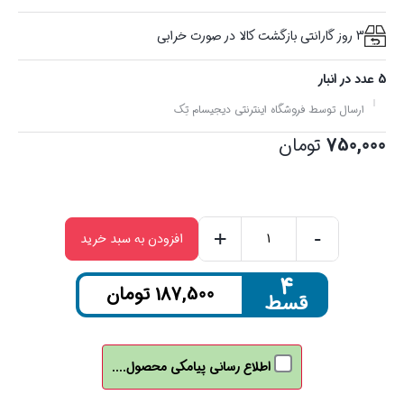
3 روز گارانتی بازگشت کالا در صورت خرابی
5 عدد در انبار
ارسال توسط فروشگاه اینترنتی دیجیسام تِک
750,000
تومان
+
-
افزودن به سبد خرید
کابل
تبدیل
۴
187,500
تومان
قسط
USB
به
Type-
اطلاع رسانی پیامکی محصول....
C
کلومن