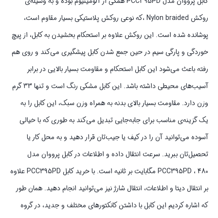
کابل پرووان مدل PCC395PD همگی از آلومینیوم بوده و به وسیله‌ی
روکش Nylon braided ،که نوعی روکش پلاستیکی بسیار مقاوم است،
پوشانده شده است. این روکش علاوه بر استحکام بخشیدن به کابل، از پیچ
خوردگی و پارگی سیم در حین جمع شدن کابل پیشگیری می‌کند و روی هم
رفته باعث می‌شود این کابل استحکام و مقاومت بسیار بالایی در برابر
آسیب‌های محیطی داشته باشد. این کابل مشکی رنگ است و تنها 33 گرم
وزن دارد. مقاومت بسیار بالای بدنه به همراه وزن سبک، این کابل را به
یک گزینه‌ی مناسب برای جابه‌جایی تبدیل می‌کند به طوری که با خیالی
آسوده می‌توانید آن را در کیف یا جیب‌تان قرار دهید و به محل کار یا
تحصیل‌تان ببرید. سرعت انتقال داده و اطلاعات در کابل پرووان مدل
PCC395PD ، 480 مگابایت بر ثانیه است. با خرید کابل PCC395PD علاوه
بر انتقال دیتا و اطلاعات، انتقال شارژ نیز می‌توانید انجام دهید. همان طور
که اشاره کردیم این کابل با داشتن کانکتورهای مختلف و جدید، در گروه