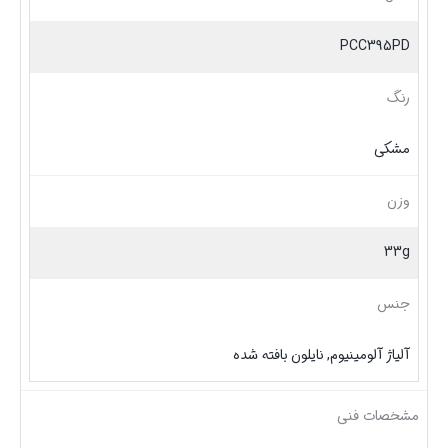
PCC395PD
رنگ
مشکی
وزن
33g
جنس
آلیاژ آلومینیوم, نایلون بافته شده
مشخصات فنی