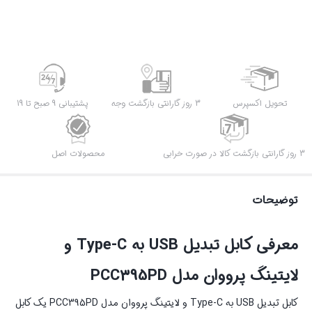
تحویل اکسپرس
3 روز گارانتی بازگشت وجه
پشتیبانی 9 صبح تا 19
3 روز گارانتی بازگشت کالا در صورت خرابی
محصولات اصل
توضیحات
معرفی کابل تبدیل USB به Type-C و
لایتینگ پرووان مدل PCC395PD
کابل تبدیل USB به Type-C و لایتینگ پرووان مدل PCC395PD یک کابل