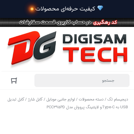
دیجیسام تک
/
دسته محصولات
/
لوازم جانبی موبایل
/
کابل شارژ
/ کابل تبدیل
USB به Type-Cو لایتنینگ پرووان مدل PCC395PD