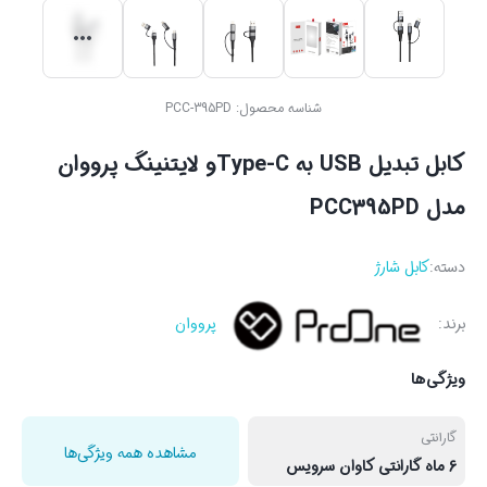
شناسه محصول:
PCC-395PD
کابل تبدیل USB به Type-Cو لایتنینگ پرووان
مدل PCC395PD
دسته:
کابل شارژ
برند:
پرووان
ویژگی‌ها
گارانتی
مشاهده همه ویژگی‌ها
6 ماه گارانتی کاوان سرویس