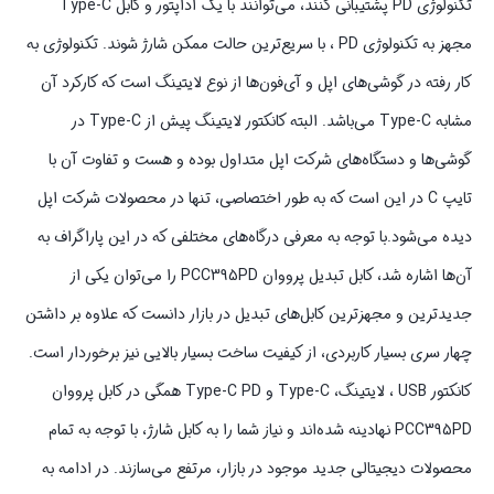
تکنولوژی PD پشتیبانی کنند، می‌توانند با یک آداپتور و کابل Type-C
مجهز به تکنولوژی PD ، با سریع‌ترین حالت ممکن شارژ شوند. تکنولوژی به
کار رفته در گوشی‌های اپل و آی‌فون‌ها از نوع لایتینگ است که کارکرد آن
مشابه Type-C می‌باشد. البته کانکتور لایتینگ پیش از Type-C در
گوشی‌ها و دستگاه‌های شرکت اپل متداول بوده و هست و تفاوت آن با
تایپ C در این است که به طور اختصاصی، تنها در محصولات شرکت اپل
دیده می‌شود.با توجه به معرفی درگاه‌های مختلفی که در این پاراگراف به
آن‌ها اشاره شد، کابل تبدیل پرووان PCC395PD را می‌توان یکی از
جدیدترین و مجهزترین کابل‌های تبدیل در بازار دانست که علاوه بر داشتن
چهار سری بسیار کاربردی، از کیفیت ساخت بسیار بالایی نیز برخوردار است.
کانکتور USB ، لایتینگ، Type-C و Type-C PD همگی در کابل پرووان
PCC395PD نهادینه شده‌اند و نیاز شما را به کابل شارژ، با توجه به تمام
محصولات دیجیتالی جدید موجود در بازار، مرتفع می‌سازند. در ادامه به