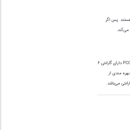
هستند. پس اگر
این کابل دارای استانداردهای مختلف شارژ می‌باشد.سرعت شارژ فوق‌العاده بالایی دارد که شما را شگفت‌زده میکند.کابل تبدیل USB به لایتنینگ پرووان مدل PCC300L دارای گارانتی 6
بهره مندی از
انتی می‌باشد.