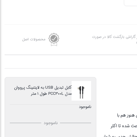
ز گارانتی بازگشت کالا در صورت
محصولات اصل
کابل تبدیل USB به لایتنینگ پرووان
مدل PCC300L طول 1 متر
ناموجود
ران هنوز هم با
ناموجود
عث شده تا اکثر
ک چالش جدی به شمار