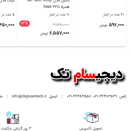
EG8247W5 (با پورت Catv)
همراه RAM 32G
5 عدد در انبار
20 عدد در انبار
10 عدد در انبار
,550,000
592,000
10,650,000
تومان
تومان
557,000
قیمت
بستن
بستن
بستن
فعلی
است.
تلفن
021-36483529
,
021-36483558
ایمیل
info@digisamtech.ir
ما د
تحویل اکسپرس
3 روز گارانتی بازگشت وجه