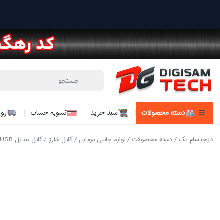
دسته محصولات
سبد خرید
تسویه حساب
روی
دیجیسام تک
/
دسته محصولات
/
لوازم جانبی موبایل
/
کابل شارژ
/ کابل تبدیل USB به لایتنینگ پرووان مدل PCC300L طول 1 متر