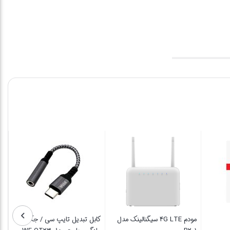
ه لایتنینگ
رم 32گیگ ریووکس
مودم 4G LTE سیگنالینک مدل