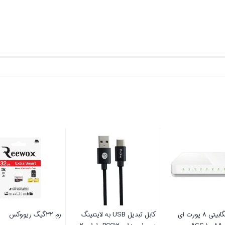
ت وقایع خودرو بلک
سوئیچ گیگابیتی 8 پورت ای
کابل تبدیل USB ب