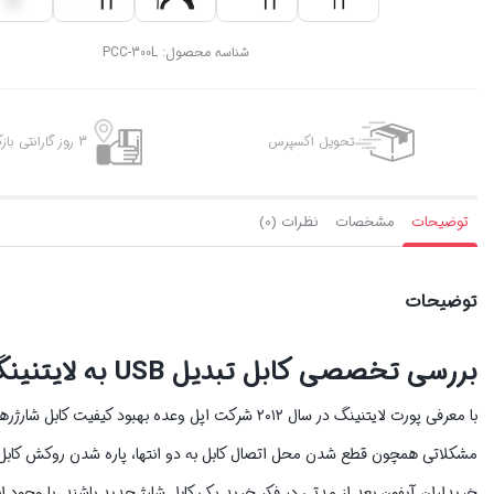
شناسه محصول:
PCC-300L
تحویل اکسپرس
3 روز گارانتی بازگشت وجه
توضیحات
مشخصات
نظرات (0)
توضیحات
بررسی تخصصی کابل تبدیل USB به لایتنینگ پرووان مدل PCC300L
با معرفی پورت لایتنینگ در سال ۲۰۱۲ شرکت اپل وعده به
مشکلاتی همچون قطع شدن محل اتصال کابل به دو انتها، پاره شدن روکش کابل و قط
خریداران آیفون بعد از مدتی در فکر خرید یک کابل شارژ جدید باشند. با وجود 