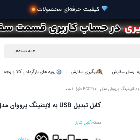
ه ارسال سفارش
پیگیری سفارش
رویه های بازگردادن کالا و وجه
کابل تبدیل USB به لایتنینگ پرووان مدل PCC300L طول 1 متر
دسته:
کابل شارژ
برند:
پرووان