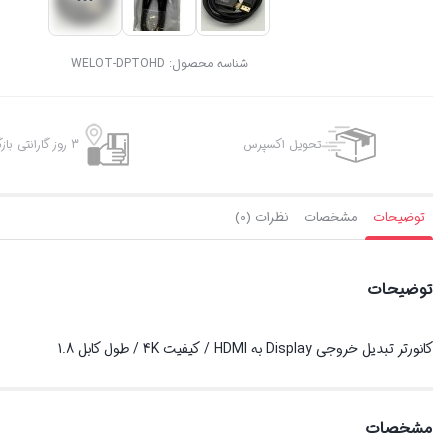
شناسه محصول:
WELOT-DPTOHD
تحویل اکسپرس
3 روز گارانتی بازگشت وجه
توضیحات
مشخصات
نظرات (0)
توضیحات
کانورتر تبدیل خروجی Display به HDMI / کیفیت 4K / طول کابل 1.8
مشخصات