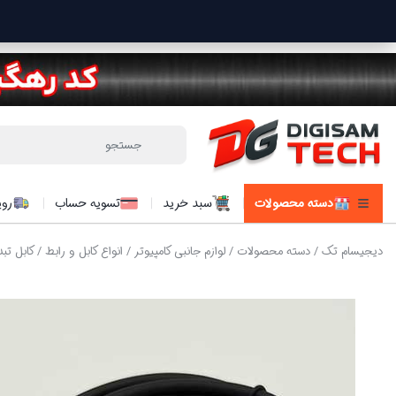
دسته محصولات
سبد خرید
تسویه حساب
روی
دیجیسام تک
/
دسته محصولات
/
لوازم جانبی کامپیوتر
/
انواع کابل و رابط
/ کابل تبدیل Display به HDMI وی