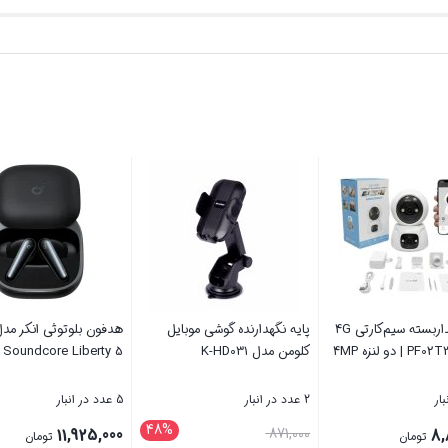
دوربین مداربسته سیم‌کارتی 4G
پایه نگهدارنده گوشی موبایل
هدفون بلوتوثی انکر مد
کلومن مدل K-HD031
Soundcore Liberty 5
2 عدد در انبار
5 عدد در انبار
48%
قیمت
11,925,000
871,000
8,
تومان
تومان