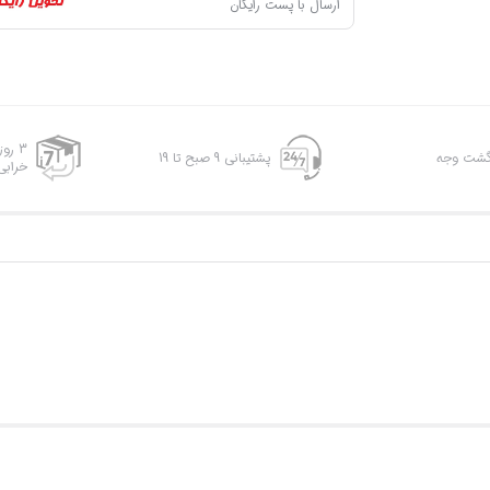
ارسال با پست رایگان
3 رو
پشتیبانی 9 صبح تا 19
خرابی