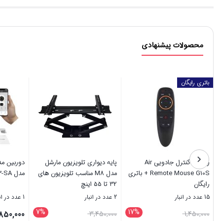
محصولات پیشنهادی
باتری رایگان
ریموت کنترل جادویی Air
پایه دیواری تلویزیون مارشل
Remote Mouse G10S + باتری
مدل M8 مناسب تلویزیون های
مدل PF02T3-SA | دو لنزه 4MP
رایگان
32 تا 55 اینچ
15 عدد در انبار
2 عدد در انبار
1 عدد در انبار
7%
17%
قیمت
قیمت
850,000
3,450,000
1,450,000