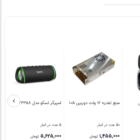
ل
منبع تغذیه 12 ولت دوربین 10A
اسپیکر تسکو مدل TS 23358
سا
50 عدد در انبار
5 عدد در انبار
10 عدد در انبار
00
5,625,000
1,455,000
تومان
تومان