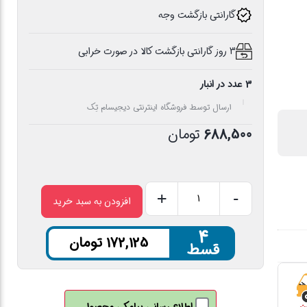
گارانتی بازگشت وجه
3 روز گارانتی بازگشت کالا در صورت خرابی
3 عدد در انبار
ارسال توسط فروشگاه اینترنتی دیجیسام تِک
688,500
تومان
+
-
افزودن به سبد خرید
کابل
تبدیل
۴
172,125
تومان
Display
قسط
به
HDMI
ویلوت