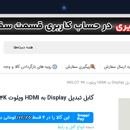
 خرید محصولات 
ه ارسال سفارش
پیگیری سفارش
رویه های بازگردادن کالا و وجه
لوت WELOT 4K
کابل تبدیل Display به HDMI ویلوت WELOT 4K
این کالا را در ۴ قسط
172,125
تومانی ب
دسته:
انواع کابل و رابط