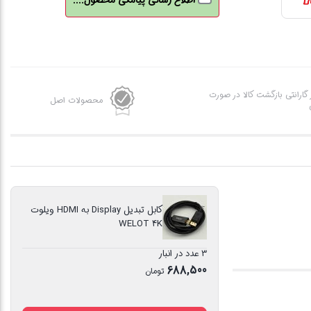
اطلاع رسانی پیامکی محصول....
WELOT
4K
عدد
ز گارانتی بازگشت کالا در صورت
محصولات اصل
کابل تبدیل Display به HDMI ویلوت
WELOT 4K
3 عدد در انبار
688,500
تومان