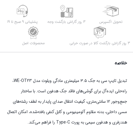
مدل
WE-
OT23
تحویل اکسپرس
3 روز گارانتی بازگشت وجه
پشتیبانی 9 صبح تا 19
عدد
3 روز گارانتی بازگشت کالا در صورت خرابی
محصولات اصل
خلاصه
تبدیل تایپ سی به جک ۳.۵ میلیمتری مادگی ویلوت مدل WE‑OT23،
راه‌حلی ایده‌آل برای گوشی‌های فاقد جک هدفون است. با ساختار
جمع‌وجور ۱۲ سانتی‌متری، کیفیت انتقال صدای پایدار به لطف رشته‌های
مسی داخلی، بدنه مقاوم آلومینیومی و کابل کنفی بافته‌شده، امکان اتصال
هندزفری و هدفون سیمی به پورت Type-C را فراهم می‌کند.