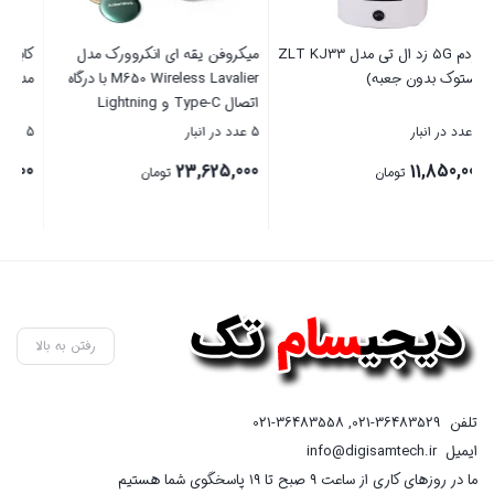
ZLT K
میکروفن یقه ای انکروورک مدل
کابل تبدیل USB به Type-C کلومن
M650 Wireless Lavalier با درگاه
مدل KD-19 طول 2 متر
5501
اتصال Type-C و Lightning
5 عدد در انبار
5 عدد در انبار
75 عدد در ان
00
750,000
23,625,000
تومان
تومان
00
قی
بستن
بستن
بست
فع
اس
رفتن به بالا
تلفن
021-36483529
,
021-36483558
ایمیل
info@digisamtech.ir
ما در روزهای کاری از ساعت ۹ صبح تا ۱۹ پاسخگوی شما هستیم