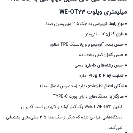
میلیمتری ویلوت WE-OT23
● نوع رابط:
تایپ‌سی به جک 3.5 میلی‌متری صدا
● طول کابل:
12 سانتی‌متر
● جنس بدنه:
آلومینیوم و پلاستیک TPE مقاوم
● جنس کابل:
کنفی بافته‌شده
● جنس رشته‌های داخلی:
مسی
● قابلیت Plug & Play:
دارد
● امکان انتقال اطلاعات:
ندارد (مخصوص انتقال صدا)
● سازگار با:
دستگاه‌های دارای پورت TYPE‑C
تبدیل Welot WE‑O23 یک کابل کوتاه و کاربردی است که برای
دستگاه‌هایی طراحی شده که دیگر از جک صدا 3.5 میلی‌متری پشتیبانی
نمی‌کنند.