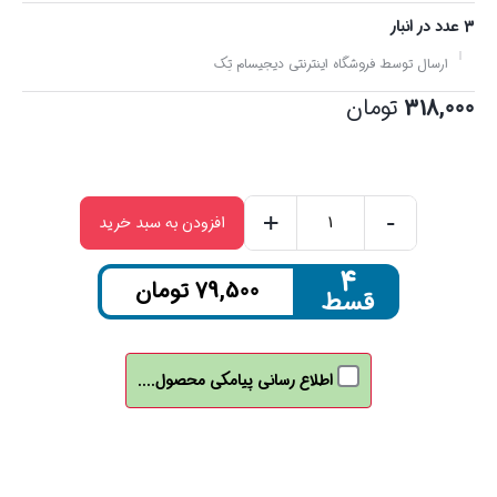
3 عدد در انبار
ارسال توسط فروشگاه اینترنتی دیجیسام تِک
318,000
تومان
+
-
افزودن به سبد خرید
کابل
تبدیل
۴
79,500
تومان
قسط
تایپ
سی
/
اطلاع رسانی پیامکی محصول....
جک
3.5
مادگی
ویلوت