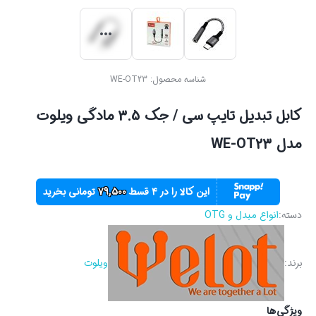
شناسه محصول:
WE-OT23
کابل تبدیل تایپ سی / جک 3.5 مادگی ویلوت
مدل WE-OT23
این کالا را در ۴ قسط
79,500
تومانی بخرید
دسته:
انواع مبدل و OTG
برند:
ویلوت
ویژگی‌ها