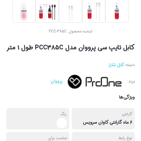
شناسه محصول:
PCC-385C
کابل تایپ سی پرووان مدل PCC385C طول 1 متر
دسته:
کابل شارژ
برند:
پرووان
ویژگی‌ها
گارانتی
رنگ
6 ماه گارانتی کاوان سرویس
نوع رابط
مناسب برای