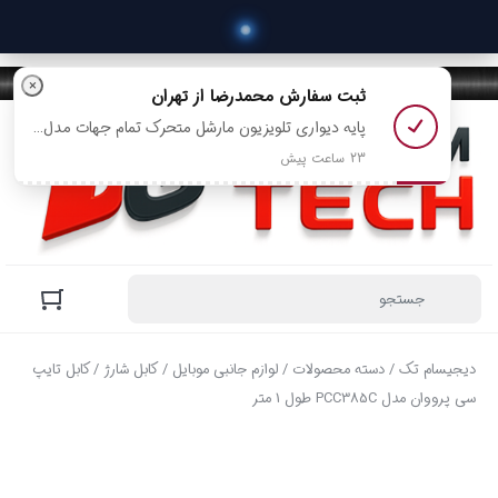
×
ثبت سفارش
محمدرضا
از تهران
پایه دیواری تلویزیون مارشل متحرک تمام جهات مدل M4 مناسب 32 تا 43 اینچ رو خرید کرد
23 ساعت پیش
دیجیسام تک
/
دسته محصولات
/
لوازم جانبی موبایل
/
کابل شارژ
/ کابل تایپ
سی پرووان مدل PCC385C طول 1 متر