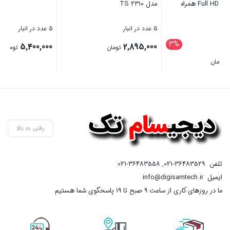
سیم‌کارت رایگان
5 عدد در انبار
4 عدد در انبار
%
قیمت
17,250,000
5,400,000
تومان
اصلی
13,280,000
تومان
17,250,000 تومان
قیمت
بستن
بستن
بود.
فعلی
13,280,000 تومان
است.
رفتن به بالا
تلفن
021-36483529
,
021-36483558
ایمیل
info@digisamtech.ir
ما در روزهای کاری از ساعت ۹ صبح تا ۱۹ پاسخگوی شما هستیم