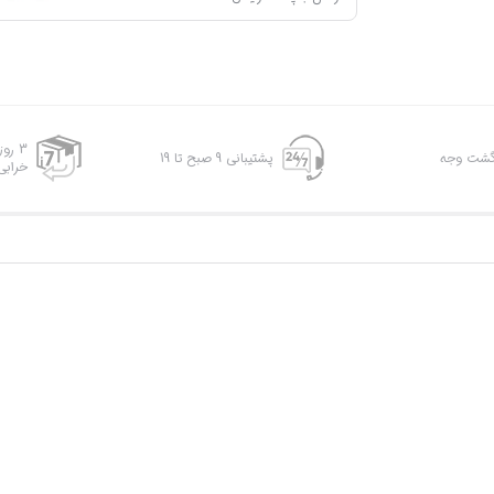
3 رو
پشتیبانی 9 صبح تا 19
خرابی