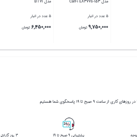
مدل CarFi E8377s-153
مدل BT71
5 عدد در انبار
5 عدد در انبار
6,450,000
9,750,000
1
تومان
تومان
تومان
بستن
بستن
ر روزهای کاری از ساعت ۹ صبح تا ۱۹ پاسخگوی شما هستیم
پشتیبانی 9 صبح تا 19
3 روز گارانتی بازگشت کالا در صورت خرابی