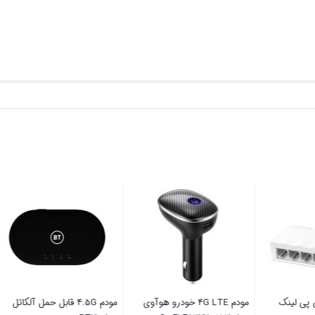
وییچ 5 پورت تی پی لینک
مودم 4G LTE خودرو هوآوی
مودم 4.5G قابل حمل