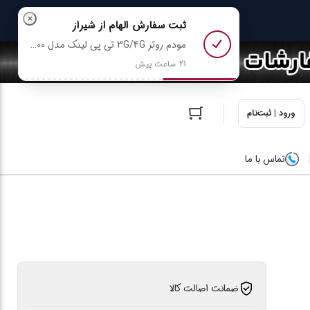
×
ثبت سفارش
الهام
از شیراز
مودم روتر 3G/4G تی پی لینک مدل TL-MR100 رو خرید کرد
21 ساعت پیش
ورود | ثبت‌نام
تماس با ما
ضمانت اصالت کالا