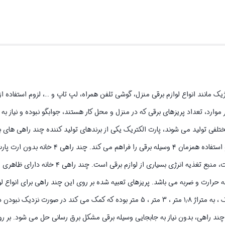
وژیک مانند انواع لوازم برقی منزل، گوشی تلفن همراه، لپ تاپ و …، لزوم استفاده از
وارد، تعداد پریزهای برقی که در منزل و محل کار هستند، جوابگو نبوده و نیاز به 
 تولید می شوند، پارت الکتریک یکی از برندهای تولید کننده چند راهی های ب
راهی بدون ارت پارت الکتریک ، یک رابط برق با ۴ پریز است که شرایط اتصال و استفاده همزمان 
۱٫۸ متری ، 3 متری ، 5 متری ، با قابلیت تامین جریان انتقالی ۱۶ آمپر و ۲۵۰ ولت، منبع 
رارت و ضربه می باشد. پریزهای تعبیه شده بر روی این چند راهی برای انواع لوا
شاخه معمولی دارند، مناسب است. طول کابل در چند راهی ۴ خانه پارت الکتریک ، به متراژ ۱٫۸ متر ، 3 متر ، 5 متر بوده که کمک 
این چند راهی، بدون نیاز به جابجایی وسیله برقی مشکل برق رسانی حل می شود. بر ر