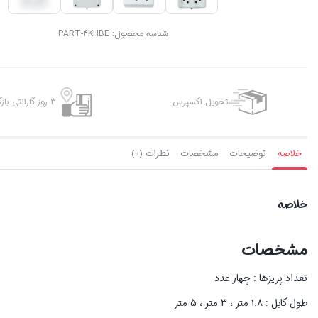
شناسه محصول:
PART-4KHBE
تحویل اکسپرس
3 روز گارانتی بازگشت وجه
خلاصه
توضیحات
مشخصات
نظرات (0)
خلاصه
مشخصات
تعداد پریزها : چهار عدد
طول کابل : ۱.۸ متر ، 3 متر ، 5 متر