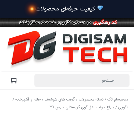
 کیفیت حرفه‌ای محصولات
دیجیسام تک
/
دسته محصولات
/
گجت های هوشمند
/
خانه و آشپزخانه
/
دکوری
/ چراغ خواب مدل گوی کریستالی خرس 3D