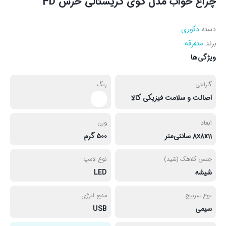
چراغ خواب مدل گوی کریستالی خرس 3D
دسته:
دکوری
برند:
متفرقه
ویژگی‌ها
گارانتی
رنگ
اصالت و سلامت فیزیکی کالا
ابعاد
وزن
۸x۸x۱۱ سانتی‌متر
۵۰۰ گرم
جنس کلاهک (شید)
نوع لامپ
شیشه
LED
نوع سرپیچ
منبع انرژی
سیمی
USB