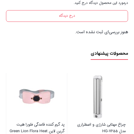
درمورد این محصول دیدگاه درج کنید.
درج دیدگاه
هنوز بررسی‌ای ثبت نشده است.
محصولات پیشنهادی
اسپیکر طرح ماشین شورلت وست
مدل Wster WS-592
5 عدد در انبار
3,375,000
تومان
ضطراری
پد گرم کننده قاعدگی فلورا هیت
گرین لاین Green Lion Flora Heat
بستن