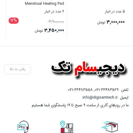
Menstrual Heating Pad
2 عدد در انبار
12%
قیمت
3,900,000
اصلی
3,450,000
تومان
3,900,000 تومان
قیمت
بستن
بود.
فعلی
3,450,000 تومان
است.
رفتن به بالا
تلفن
021-36483529
,
021-36483558
ایمیل
info@digisamtech.ir
ما در روزهای کاری از ساعت ۹ صبح تا ۱۹ پاسخگوی شما هستیم