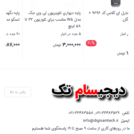
یموت کنترل ای کلاس کد 9696 +
پایه دیواری تلویزیون تی وی جک
پایه نگهدارنده گوشی موبایل و تبلت
مدل W5 مناسب برای تلوزیون 32 تا
تسکو مدل THL 1216
ل
58 اینچ
5 عدد در انبار
20 عدد در انبار
5 عدد
2
0
1,187,000
3,000,000
تومان
تومان
بستن
بستن
ب
رفتن به بالا
تلفن
021-36483529
,
021-36483558
ایمیل
info@digisamtech.ir
ما در روزهای کاری از ساعت ۹ صبح تا ۱۹ پاسخگوی شما هستیم