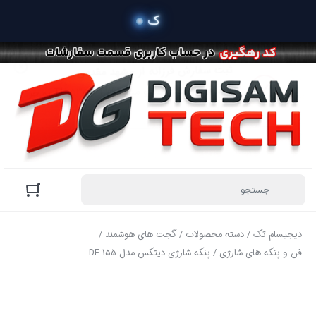
دیجیسام تک
/
دسته محصولات
/
گجت های هوشمند
/
فن و پنکه های شارژی
/ پنکه شارژی دیتکس مدل DF-155