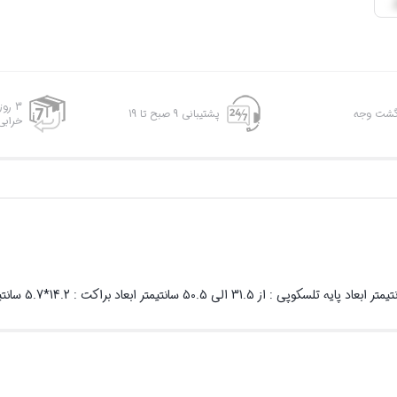
3 رو
پشتیبانی 9 صبح تا 19
خرابی