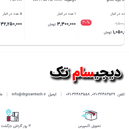
8 عدد در انبار
1 عدد در انبار
5 عدد در انبار
30%
قیمت
250,000
3,300,000
1,500,000
تومان
اصلی
1,050,000
تومان
1,500,000 تومان
قیمت
بستن
بستن
بستن
بود.
فعلی
1,050,000 تومان
است.
تلفن
021-36483529
,
021-36483558
ایمیل
info@digisamtech.ir
ما د
تحویل اکسپرس
3 روز گارانتی بازگشت وجه