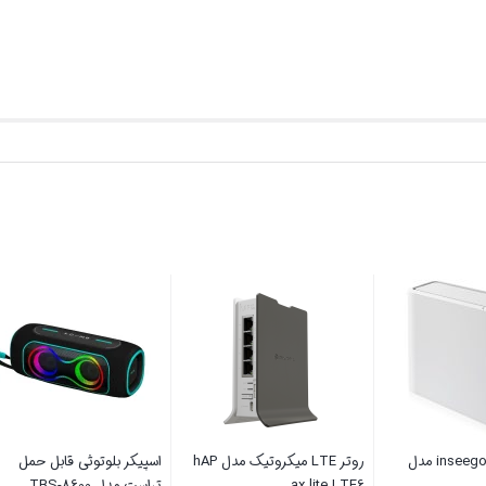
مودم ۵G برند inseego مدل
روتر LTE میکروتیک مدل hAP
اسپیکر بلوتوثی قابل حم
ax lite LTE6
تراست مدل TBS-8600