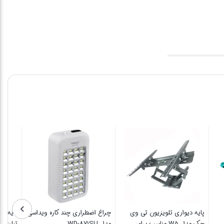
ل
پایه دیواری تلویزیون تی وی
چراغ اضطراری چند کاره ویداسی
پا
جک مدل W5 مناسب برای
مدل WD-871SU
تبل