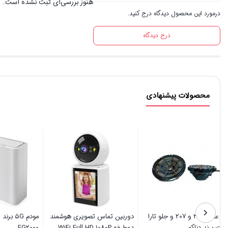
هنوز بررسی‌ای ثبت نشده است.
درمورد این محصول دیدگاه درج کنید.
درج دیدگاه
محصولات پیشنهادی
 KB2-
باند عقب 206 و 207 و جلو تارا
دوربین تماس تصویری هوشمند
جفت برند دناکو
دوطرفه WiFi Full HD 1080P
FG2000