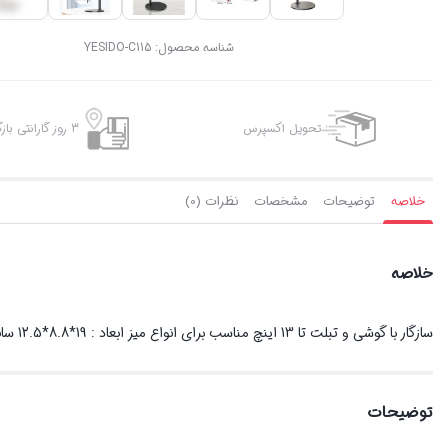
شناسه محصول:
YESIDO-C115
تحویل اکسپرس
3 روز گارانتی بازگشت وجه
خلاصه
توضیحات
مشخصات
نظرات (0)
خلاصه
سازگار با گوشی و تبلت تا 13 اینچ مناسب برای انواع میز ابعاد : 19*8.8*12.5 سانتیمتر ابعاد پایه تلسکوپی : از 31.5 الی 50.5 سانتیمتر ابعاد براکت : 14.2*5.7 سانتیمتر
توضیحات