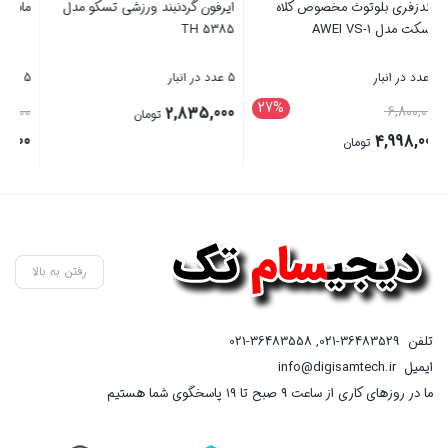
ایرفون گردنبند ورزشی تسکو مدل
مانیتور خودرو STELOCK مدل TS7
TH 5385
G
5 عدد در انبار
5 عدد در انبار
2
9%
2
قیمت
0
21,000,000
2,835,000
تومان
اصلی
19,100,000
تومان
21,000,000 تومان
قیمت
بستن
بستن
ب
بود.
فعلی
19,100,000 تومان
است.
رفتن به بالا
تلفن
021-36483529
,
021-36483558
ایمیل
info@digisamtech.ir
ما در روزهای کاری از ساعت ۹ صبح تا ۱۹ پاسخگوی شما هستیم