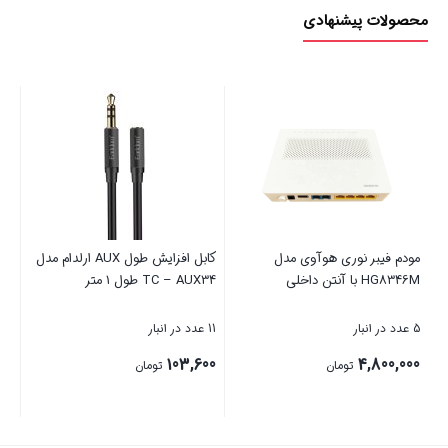
محصولات پیشنهادی
مودم فیبر نوری هوآوی مدل
کابل افزایش طول AUX ارلدام مدل
HG8346M با آنتن داخلی
TC – AUX34 طول 1 متر
5 عدد در انبار
11 عدد در انبار
103,600
4,800,000
تومان
تومان
بستن
بستن