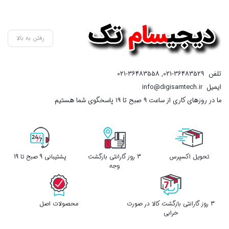
رفتن به بالا
تلفن
021-36483529
,
021-36483558
ایمیل
info@digisamtech.ir
ما در روزهای کاری از ساعت ۹ صبح تا ۱۹ پاسخگوی شما هستیم
تحویل اکسپرس
3 روز گارانتی بازگشت
پشتیبانی 9 صبح تا 19
وجه
3 روز گارانتی بازگشت کالا در صورت
محصولات اصل
خرابی