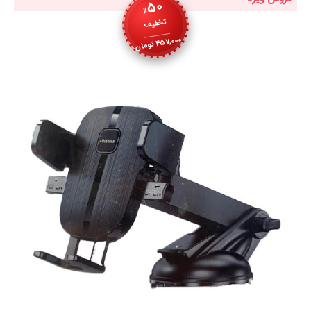
50
٪
تخفیف
457,000
تومان