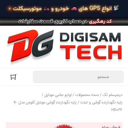
 انواع GPS های 
 خودرو و 
 موتورسیکلت
دیجیسام تک
/
دسته محصولات
/
لوازم جانبی موبایل
/
پایه نگهدارنده گوشی و تبلت
/ پایه نگهدارنده گوشی موبایل کلومن مدل K-
HD036
فروش ویژه