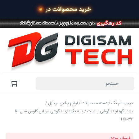
 خرید محصولات در 4 قسط ب
دیجیسام تک
/
دسته محصولات
/
لوازم جانبی موبایل
/
پایه نگهدارنده گوشی و تبلت
/ پایه نگهدارنده گوشی موبایل کلومن مدل K-
HD032
فروش ویژه