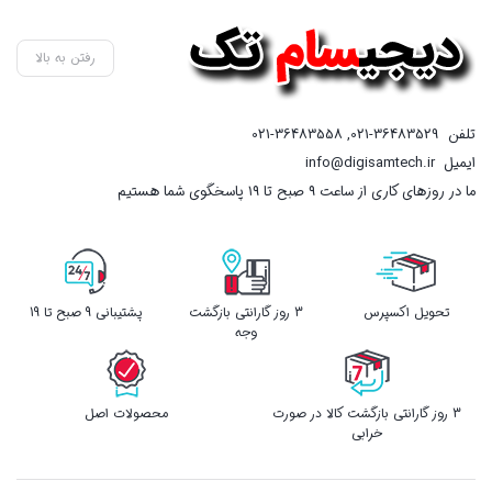
رفتن به بالا
تلفن
021-36483529
,
021-36483558
ایمیل
info@digisamtech.ir
ما در روزهای کاری از ساعت ۹ صبح تا ۱۹ پاسخگوی شما هستیم
تحویل اکسپرس
3 روز گارانتی بازگشت
پشتیبانی 9 صبح تا 19
وجه
3 روز گارانتی بازگشت کالا در صورت
محصولات اصل
خرابی