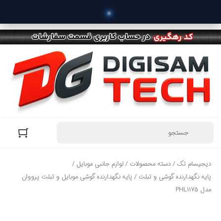
 خر
دیجیسام تک
/
دسته محصولات
/
لوازم جانبی موبایل
/
پایه نگهدارنده گوشی و تبلت
/ پایه نگهدارنده گوشی موبایل و تبلت پرووان
مدل PHL1175