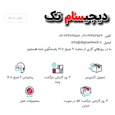
رفتن به بالا
تلفن
021-36483529
,
021-36483558
ایمیل
info@digisamtech.ir
ما در روزهای کاری از ساعت ۹ صبح تا ۱۹ پاسخگوی شما هستیم
تحویل اکسپرس
3 روز گارانتی بازگشت
پشتیبانی 9 صبح تا 19
وجه
3 روز گارانتی بازگشت کالا در صورت
محصولات اصل
خرابی