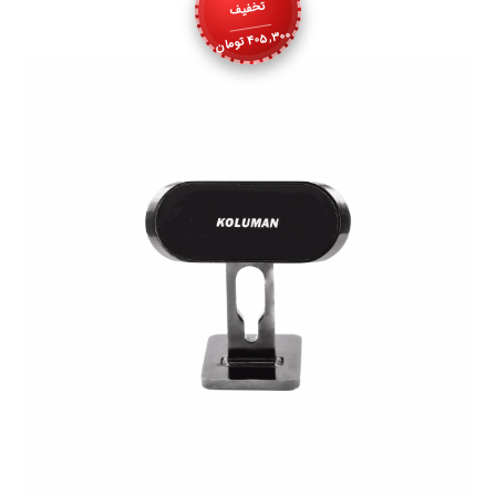
تخفیف
405,300
تومان