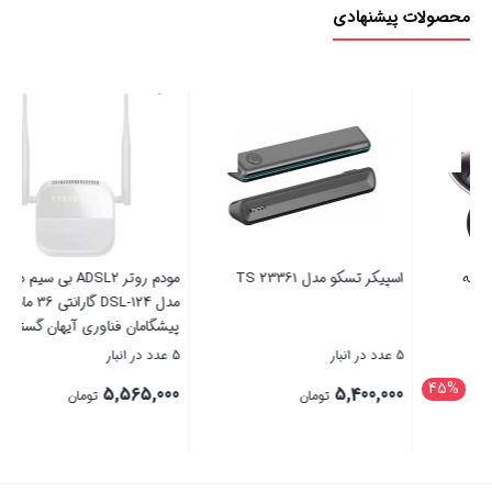
محصولات پیشنهادی
مودم روتر ADSL2 بی سیم دی لینک
مودم فیبر نوری هوآوی مدل
مدل DSL-124 گارانتی 36 ماهه
HG8546MGM1
پیشگامان فناوری آیهان گستر
5 عدد در انبار
3 عدد در انبار
4,350,000
5,565,000
تومان
تومان
بستن
بستن