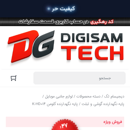
دیجیسام تک
/
دسته محصولات
/
لوازم جانبی موبایل
/
پایه نگهدارنده گوشی و تبلت
/ پایه نگهدارنده کلومن K-HD014
فروش ویژه
47
٪