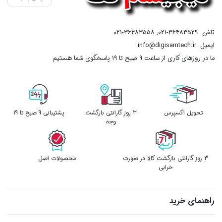
تلفن
021-36483529
,
021-36483558
ایمیل
info@digisamtech.ir
ما در روزهای کاری از ساعت ۹ صبح تا ۱۹ پاسخگوی شما هستیم
تحویل اکسپرس
3 روز گارانتی بازگشت
پشتیبانی 9 صبح تا 19
وجه
3 روز گارانتی بازگشت کالا در صورت
محصولات اصل
خرابی
راهنمای خرید