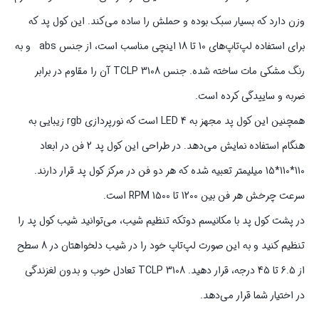
وزن دارد که بسیار سبک بوده و حملش را ساده می‌کند. این کول پد که
برای استفاده لپ‌تاپ‌های 10 تا 18 اینچی مناسب است، از جنس abs و به
رنگ مشکی مات ساخته شده. جنس TCLP 3108 آن را مقاوم در برابر
ضربه و ساییدگی کرده است.
همچنین این کول پد مجهز به 4 LED است که نورپردازی rgb زیبایی به
هنگام استفاده نمایش می‌دهد. در طراحی این کول پد 2 فن در ابعاد
110*110*15 میلیمتر تعبیه شده که هر دو فن در مرکز کول پد قرار دارند.
سرعت چرخش هر فن بین 1200 تا 1500 RPM است.
در پشت کول پد با مکانیسم دوتکه تنظیم شیب، می‌توانید شیب کول پد را
تنظیم کنید و به این صورت لپ‌تاپ خود را در شیب دلخواهتان در 8 سطح
از 6.5 تا 45 درجه، قرار دهید. TCLP 3108 تعادل خوب و بدون لغزندگی
در اختیار شما قرار می‌دهد.