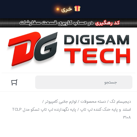
 خرید محصولات در 4 ق
دیجیسام تک
/
دسته محصولات
/
لوازم جانبی کامپیوتر
/
استند و پایه خنک کننده لپ تاپ
/ پایه نگهدارنده لپ تاپ تسکو مدل TCLP
3108