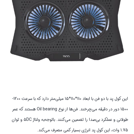
این کول پد با دو فن با ابعاد 110*110*15 میلی‌متر دارد که با سرعت 1200-
1500 دور در دقیقه می‌چرخند. فن‌ها از نوع Oil bearing هستند که عمر
طولانی و عملکرد بی‌صدا را تضمین می‌کنند. باتوجه‌به ولتاژ 5DC و توان
1.75 وات، این کول پد انرژی بسیار کمی مصرف می‌کند.