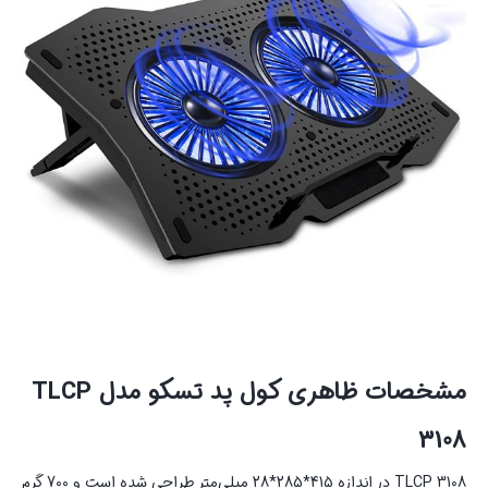
مشخصات ظاهری کول پد تسکو مدل TLCP
3108
TLCP 3108 در اندازه 415*285*28 میلی‌متر طراحی شده است و 700 گرم