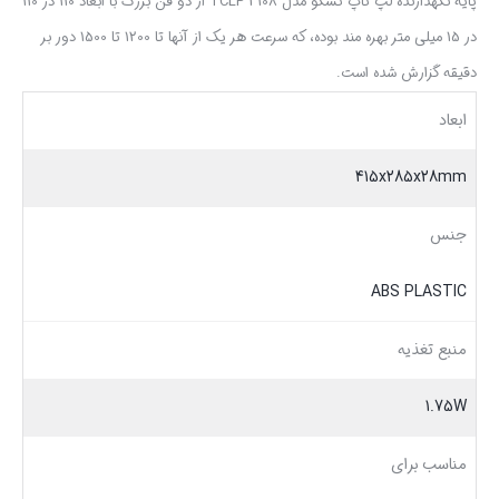
پایه نگهدارنده لپ تاپ تسکو مدل TCLP 3108 از دو فن بزرگ با ابعاد 110 در 110
در 15 میلی متر بهره مند بوده، که سرعت هر یک از آنها تا 1200 تا 1500 دور بر
دقیقه گزارش شده است.
ابعاد
415x285x28mm
جنس
ABS PLASTIC
منبع تغذیه
1.75W
مناسب برای