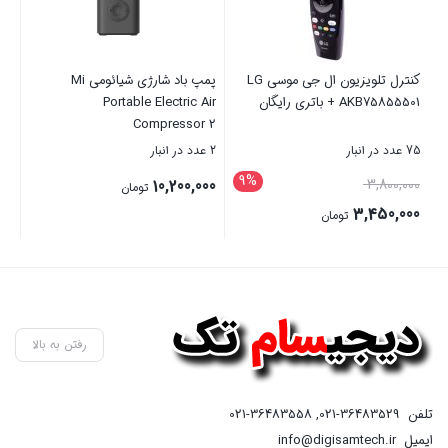
کنترل تلویزیون ال جی موسی LG
پمپ باد شارژی شیائومی Mi
AKB75855501 + باتری رایگان
Portable Electric Air
64
Compressor 2
75 عدد در انبار
2 عدد در انبار
3 عدد در انبار
9%
قیمت
00
10,200,000
3,800,000
تومان
اصلی
3,450,000
تومان
3,800,000 تومان
قیمت
بستن
بستن
بست
بود.
فعلی
3,450,000 تومان
است.
رفتن به بالا
تلفن
021-36483529
,
021-36483558
ایمیل
info@digisamtech.ir