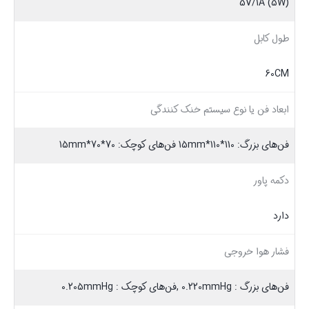
5V/1A (5W)
طول کابل
60CM
ابعاد فن یا نوع سیستم خنک کنندگی
فن‌های بزرگ: 110*110*15mm فن‌های کوچک: 70*70*15mm
دکمه پاور
دارد
فشار هوا خروجی
فن‌های بزرگ : 0.220mmHg ,فن‌های کوچک : 0.205mmHg