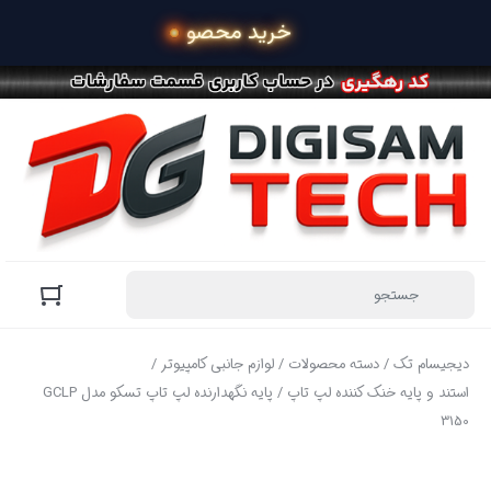
 خرید محصولات در 4 قسط با اسن
دیجیسام تک
/
دسته محصولات
/
لوازم جانبی کامپیوتر
/
استند و پایه خنک کننده لپ تاپ
/ پایه نگهدارنده لپ تاپ تسکو مدل GCLP
3150