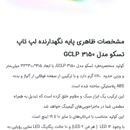
مشخصات ظاهری پایه نگهدارنده لپ تاپ
تسکو مدل GCLP 3150
کولپد منحصربه‌فرد تسکو مدل GCLP 3150، با ابعاد 415*300*33 میلی‌متر
و وزنی حدود 1170 گرم دارد و با ترکیبی از صفحه فوقانی از آلیاژ و بدنه
ABS پلاستیکی ساخته شده است.
این ترکیب یک ابزار سبک و مقاوم خلق کرده است که تبدیل به همراه
مطمئن شما در ماجراجویی‌های گیمینگ خواهد شد.
این کولپد متناسب با لپ‌تاپ‌های با سایز 10 تا 19 اینچ است.
با وجود 12 LED ( هر فن 2 LED) و 10 حالت رنگارنگ LED نمایی رؤیایی به