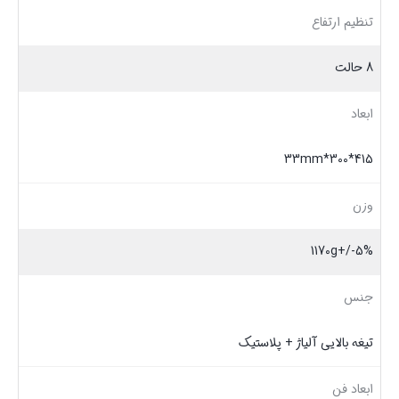
تنظیم ارتفاع
8 حالت
ابعاد
415*300*33mm
وزن
1170g+/-5%
جنس
تیغه بالایی آلیاژ + پلاستیک
ابعاد فن