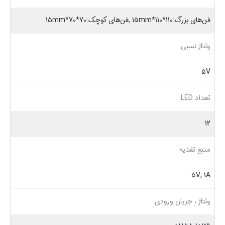
فن‌های بزرگ:110*110*15mm ,فن‌های کوچک:70*70*15mm
ولتاژ نسبی
5V
تعداد LED
12
منبع تغذیه
5V, 1A
ولتاژ ، جریان ورودی