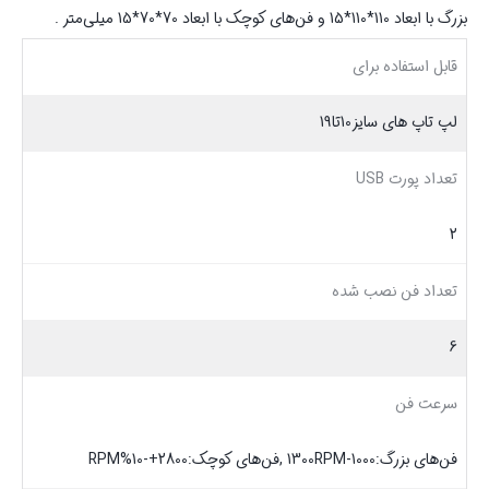
بزرگ با ابعاد 110*110*15 و فن‌های کوچک با ابعاد 70*70*15 میلی‌متر .
قابل استفاده برای
لپ تاپ های سایز10تا19
تعداد پورت USB
2
تعداد فن نصب شده
6
سرعت فن
فن‌های بزرگ:1000-1300RPM ,فن‌های کوچک:2800+-10%RPM