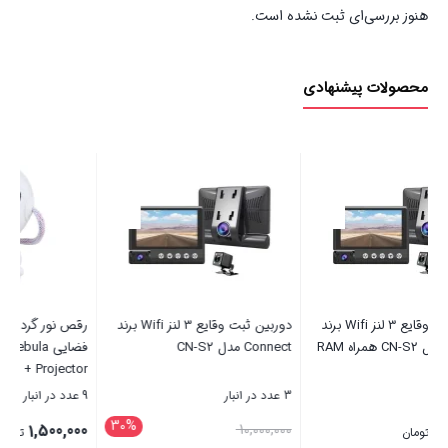
هنوز بررسی‌ای ثبت نشده است.
محصولات پیشنهادی
دوربین ثبت وقایع 3 لنز Wifi برند
رقص نور گردان کهکشانی طرح آدم
پاوربانک شیائومی مدل Redmi
فضایی Astronaut Nebula
PB100LZM ظرفیت 
Projector + ریموت کنترل
ساعت
9 عدد در انبار
4 عدد در انبار
%
30%
قیمت
3,258,000
1,500,000
تومان