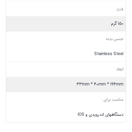
وزن
150 گرم
جنس بدنه
Stainless Steel
ابعاد
33mm * 40mm * 194mm
مناسب برای :
دستگاههای اندرویدی و IOS