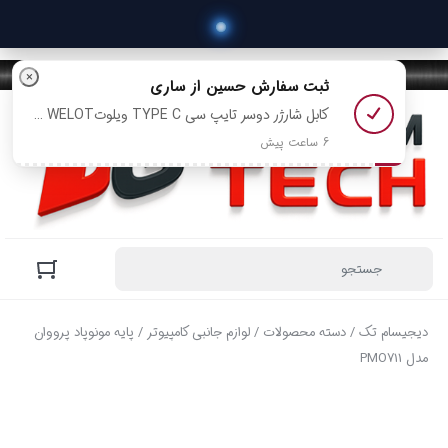
×
ثبت سفارش
حسین
از ساری
کابل شارژر دوسر تایپ سی TYPE C ویلوتWELOT مدل W-DC13cc متراژ 1 متر رو خرید کرد
6 ساعت پیش
دیجیسام تک
/
دسته محصولات
/
لوازم جانبی کامپیوتر
/ پایه مونوپاد پرووان
مدل PMO711