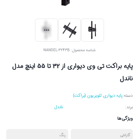
شناسه محصول:
NANDEL-3243B
پایه براکت تی وی دیواری از 32 تا 55 اینچ مدل
ناندل
دسته:
پایه دیواری تلویزیون (براکت)
برند:
ناندل
ویژگی‌ها
گارانتی
رنگ