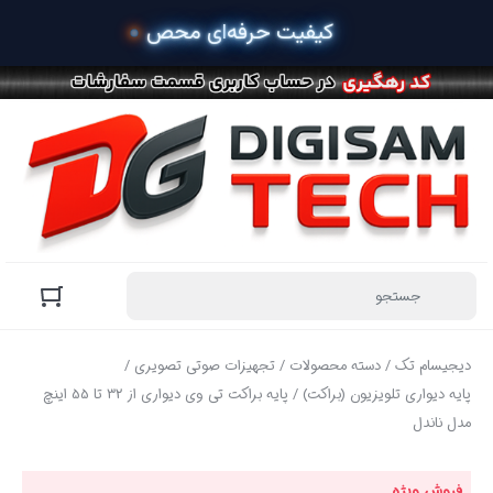
دیجیسام تک
/
دسته محصولات
/
تجهیزات صوتی تصویری
/
پایه دیواری تلویزیون (براکت)
/ پایه براکت تی وی دیواری از 32 تا 55 اینچ
مدل ناندل
فروش ویژه