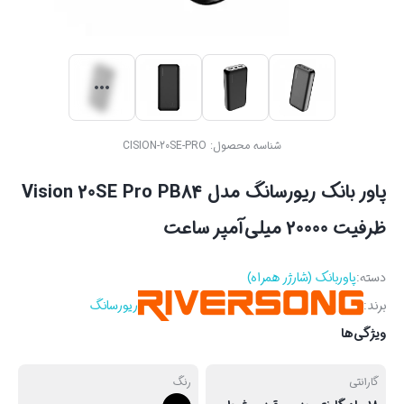
شناسه محصول:
CISION-20SE-PRO
پاور بانک ریورسانگ مدل Vision 20SE Pro PB84
ظرفیت 20000 میلی‌آمپر ساعت
دسته:
پاوربانک (شارژر همراه)
برند:
ریورسانگ
ویژگی‌ها
گارانتی
رنگ