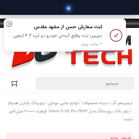
 خ
×
ثبت سفارش
حسن
از مشهد مقدس
دوربین ثبت وقایع آینه‌ای خودرو دو‌ لنزه 4.3 اینچی با دید در شب مدل 568 رو خرید کرد
2 ساعت پیش
دیجیسام تک
/
دسته محصولات
/
لوازم جانبی موبایل
/
پاوربانک (شارژر همراه)
/ پاور بانک ریورسانگ مدل Vision 20SE Pro PB84 ظرفیت 20000 میلی‌آمپر
ساعت
فروش ویژه