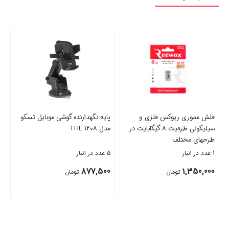
WD-
فلش مموری ریوکس فلزی و
پایه نگهدارنده گوشی موبایل تسکو
اسپ
سیلیکونی ظرفیت 8 گیگابایت در
مدل THL 1208
طرحهای مختلف
1 عدد در انبار
5 عدد در انبار
5 عدد در انبار
00
877,500
1,350,000
تومان
تومان
بستن
بستن
بست