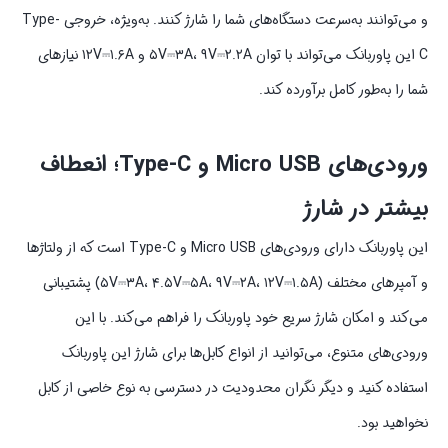
و می‌توانند به‌سرعت دستگاه‌های شما را شارژ کنند. به‌ویژه، خروجی Type-
C این پاوربانک می‌تواند با توان ۵V⎓۳A، ۹V⎓۲.۲A و ۱۲V⎓۱.۶A نیازهای
شما را به‌طور کامل برآورده کند.
ورودی‌های Micro USB و Type-C؛ انعطاف
بیشتر در شارژ
این پاوربانک دارای ورودی‌های Micro USB و Type-C است که از ولتاژها
و آمپرهای مختلف (۵V⎓۳A، ۴.۵V⎓۵A، ۹V⎓۲A، ۱۲V⎓۱.۵A) پشتیبانی
می‌کند و امکان شارژ سریع خود پاوربانک را فراهم می‌کند. با این
ورودی‌های متنوع، می‌توانید از انواع کابل‌ها برای شارژ این پاوربانک
استفاده کنید و دیگر نگران محدودیت در دسترسی به نوع خاصی از کابل
نخواهید بود.