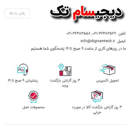
رفتن به بالا
تلفن
021-36483529
,
021-36483558
ایمیل
info@digisamtech.ir
ما در روزهای کاری از ساعت ۹ صبح تا ۱۹ پاسخگوی شما هستیم
تحویل اکسپرس
3 روز گارانتی بازگشت
پشتیبانی 9 صبح تا 19
وجه
3 روز گارانتی بازگشت کالا در صورت
محصولات اصل
خرابی