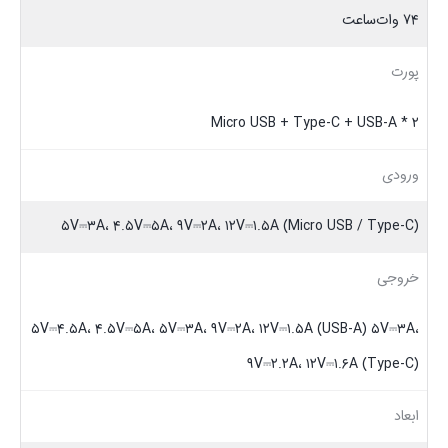
۷۴ وات‌ساعت
پورت‌
Micro USB + Type-C + USB-A * ۲
ورودی
۵V⎓۳A، ۴.۵V⎓۵A، ۹V⎓۲A، ۱۲V⎓۱.۵A (Micro USB / Type-C)
خروجی
۵V⎓۴.۵A، ۴.۵V⎓۵A، ۵V⎓۳A، ۹V⎓۲A، ۱۲V⎓۱.۵A (USB-A) ۵V⎓۳A،
۹V⎓۲.۲A، ۱۲V⎓۱.۶A (Type-C)
ابعاد