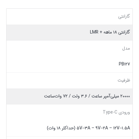
گارانتی
گارانتی ۱۸ ماهه + LMR
مدل
PB۱۲۷
ظرفیت
۲۰۰۰۰ میلی‌آمپر ساعت / ۳.۶ ولت / ۷۲ وات‌ساعت
ورودی‌ Type-C
۵V⎓۳A – ۹V⎓۲A – ۱۲V⎓۱.۵A (حداکثر ۱۸ وات)