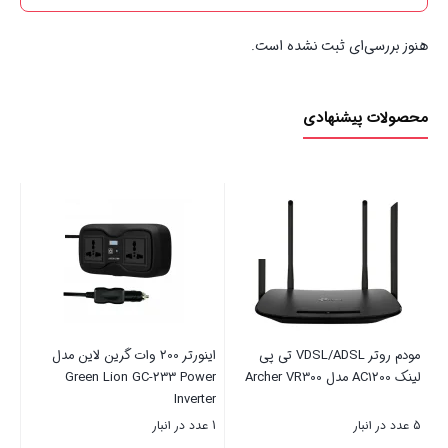
هنوز بررسی‌ای ثبت نشده است.
محصولات پیشنهادی
مودم روتر VDSL/ADSL تی پی
اینورتر 200 وات گرین لاین مدل
چرا
لینک AC1200 مدل Archer VR300
Green Lion GC-233 Power
Inverter
5 عدد در انبار
1 عدد در انبار
5 عدد در انبار