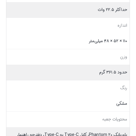
حداکثر ۲۲.۵ وات
اندازه
۱۱۰ × ۵۲ × ۴۸ میلی‌متر
وزن
حدود ۳۶۱.۵ گرم
رنگ
مشکی
محتویات جعبه
پاوربانک Phantom ۲۰، کابل Type-C به Type-C، دفترچه راهنما،