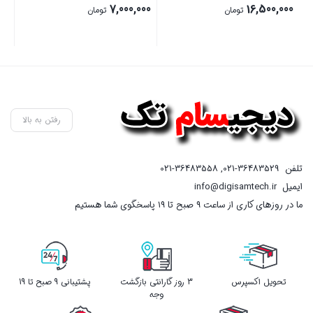
00
7,000,000
16,500,000
تومان
تومان
بستن
بستن
بست
رفتن به بالا
تلفن
021-36483529
,
021-36483558
ایمیل
info@digisamtech.ir
ما در روزهای کاری از ساعت ۹ صبح تا ۱۹ پاسخگوی شما هستیم
تحویل اکسپرس
3 روز گارانتی بازگشت
پشتیبانی 9 صبح تا 19
وجه