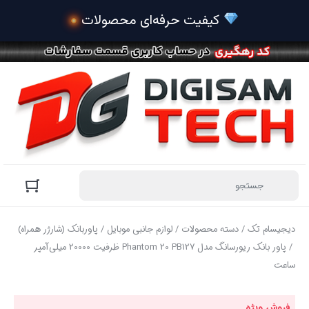
دیجیسام تک
/
دسته محصولات
/
لوازم جانبی موبایل
/
پاوربانک (شارژر همراه)
/ پاور بانک ریورسانگ مدل Phantom 20 PB127 ظرفیت 20000 میلی‌آمپر
ساعت
فروش ویژه