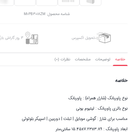
شناسه محصول:
Mi-PB3018ZM
تحویل اکسپرس
3 روز گارانتی بازگشت وجه
خلاصه
توضیحات
مشخصات
نظرات (0)
خلاصه
نوع پاوربانک (شارژر همراه) : پاوربانک
نوع باتری پاوربانک : لیتیوم یونی
مناسب برای شارژ : گوشی موبایل | تبلت | دوربین | اسپیکر بلوتوثی
ابعاد پاوربانک : ۱۵.۴۵x۷.۲۳x۳.۸۹ سانتی‌متر