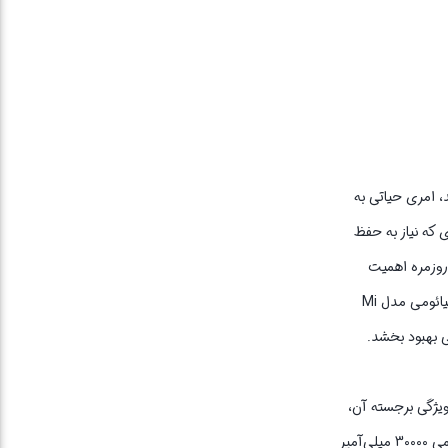
د، امری حیاتی به
سب برای افرادی که نیاز به حفظ
Mi با ظرفیت 30000 میلی آمپر ساعت در زندگی روزمره اهمیت
بسزایی دارد. این دستگاه قادر است تا به طور چشمگیری به حفظ شارژ گوشی‌‌های هوشمند و سایر لوازم الکترونیکی در طول روز کمک کند. بهره گیری از پاوربانک شیائومی مدل Mi
‌شود. ویژگی برجسته آن،
نمایش میزان شارژ باتری به‌وسیله نشانگر LED است که به کاربر امکان مدیریت بهینه انرژی را می‌دهد. از دیگر مشخصات فنی این پاوربانک می‌توان به ظرفیت اسمی 30000 میلی‌آمپر