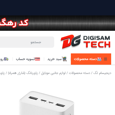
دسته محصولات
سبد خرید
تسویه حساب
روی
دیجیسام تک
/
دسته محصولات
/
لوازم جانبی موبایل
/
پاوربانک (شارژر همراه)
/ پاوربانک 18 وات شیائومی مدل 018ZM