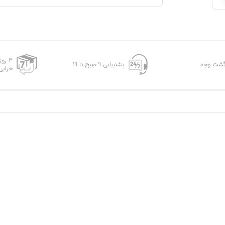
3 رو
پشتیبانی 9 صبح تا 19
خرابی