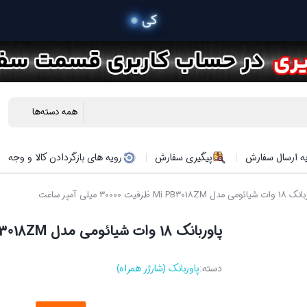
 خرید م
ه ارسال سفارش
پیگیری سفارش
رویه های بازگردادن کالا و وجه
Mi PB3 ظرفیت 30000 میلی آمپر ساعت
پاوربانک 18 وات شیائومی مدل Mi PB3018ZM ظرفیت 30000 میلی آمپر ساعت
دسته:
پاوربانک (شارژر همراه)