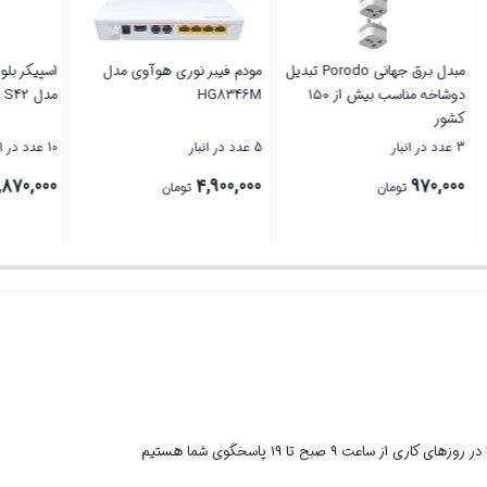
کابل تبدیل USB به Type-C
مبدل برق جهانی Porodo تبدیل
مودم فیبر نوری هوآوی 
 متر
دوشاخه مناسب بیش از ۱۵۰
HG8346M
کشور
3 عدد در انبار
5 عدد در انبار
4,900,000
970,000
تومان
تومان
تومان
بستن
بستن
ر روزهای کاری از ساعت ۹ صبح تا ۱۹ پاسخگوی شما هستیم