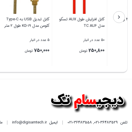
جت فن تک باتری 48 ولت
کابل افزایش طول AUX تسکو
Violent Fan
مدل TC AU6
کلومن مدل KD-19 طول 2
20 عدد در انبار
50 عدد در انبار
5 عدد در انبار
750,000
250,800
1,990,000
تومان
تومان
بستن
بستن
بستن
تلفن
021-36483529
,
021-36483558
ایمیل
info@digisamtech.ir
ما د