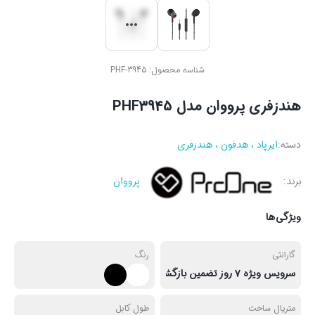
شناسه محصول:
PHF-3945
هندزفری پرووان مدل PHF3945
دسته:
ایرپاد ، هدفون ، هندزفری
برند:
پرووان
ویژگی‌ها
گارانتی
رنگ
سرویس ویژه ۷ روز تضمین بازگشت کالا
متریال ساخت
طول کابل