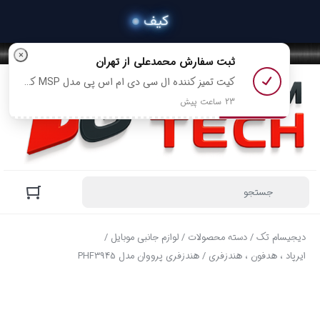
×
ثبت سفارش
محمدعلی
از تهران
کیت تمیز کننده ال سی دی ام اس پی مدل MSP کد XL-mps02 رو خرید کرد
23 ساعت پیش
دیجیسام تک
/
دسته محصولات
/
لوازم جانبی موبایل
/
ایرپاد ، هدفون ، هندزفری
/ هندزفری پرووان مدل PHF3945