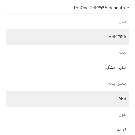
ProOne PHF3945 Handsfree
مدل
PHF3945
رنگ
سفید, مشکی
جنس بدنه
ABS
طول
1.1 متر