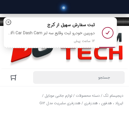
×
ثبت سفارش
سهیل
از کرج
دوربین خودرو ثبت وقایع سه لنز 4K WiFi Car Dash Cam مدل S2Q رو خرید کرد
12 ساعت پیش
دیجیسام تک
/
دسته محصولات
/
لوازم جانبی موبایل
/
ایرپاد ، هدفون ، هندزفری
/ هندزفری سلبریت مدل G12