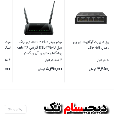
مودم روتر ADSL2 Plus دی لینک
مودم روتر VDSL/ADSL تی پی-
اسپیکر بلوتوثی قابل حمل ترا
مدل DSL-2750U گارانتی 36 ماهه
لینک مدل TD-W9960-v1.20
مدل TBS-26
ن گستر
4 عدد در انبار
5 عدد در انبار
9,300,000
6,975,000
تومان
تومان
بستن
بستن
رفتن به بالا