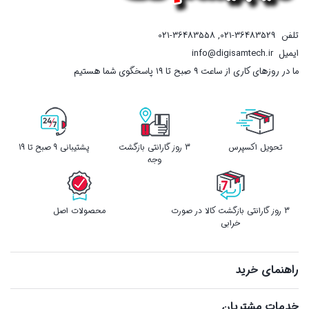
تلفن
021-36483529
,
021-36483558
ایمیل
info@digisamtech.ir
ما در روزهای کاری از ساعت ۹ صبح تا ۱۹ پاسخگوی شما هستیم
تحویل اکسپرس
3 روز گارانتی بازگشت
پشتیبانی 9 صبح تا 19
وجه
3 روز گارانتی بازگشت کالا در صورت
محصولات اصل
خرابی
راهنمای خرید
خدمات مشتریان