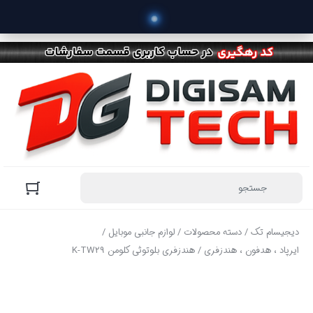
 خ
دیجیسام تک
/
دسته محصولات
/
لوازم جانبی موبایل
/
ایرپاد ، هدفون ، هندزفری
/ هندزفری بلوتوثی کلومن K-TW29