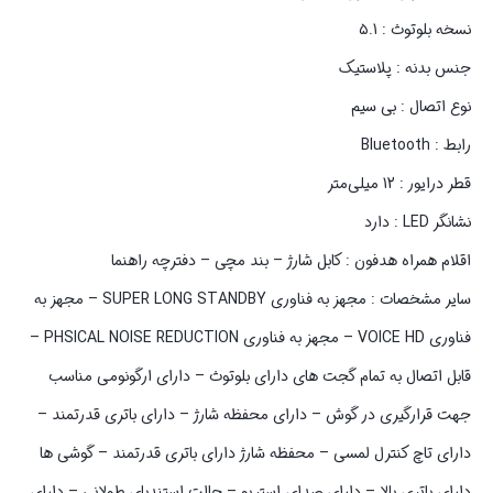
نسخه بلوتوث : ۵.1
جنس بدنه : پلاستیک
نوع اتصال : بی سیم
رابط : Bluetooth
قطر درایور : 12 میلی‌متر
نشانگر LED : دارد
اقلام همراه هدفون : کابل شارژ – بند مچی – دفترچه راهنما
سایر مشخصات : مجهز به فناوری SUPER LONG STANDBY – مجهز به
فناوری VOICE HD – مجهز به فناوری PHSICAL NOISE REDUCTION –
قابل اتصال به تمام گجت های دارای بلوتوث – دارای ارگونومی مناسب
جهت قرارگیری در گوش – دارای محفظه شارژ – دارای باتری قدرتمند –
دارای تاچ کنترل لمسی – محفظه شارژ دارای باتری قدرتمند – گوشی ها
دارای باتری بالا – دارای صدای استریو – حالت استندبای طولانی – دارای