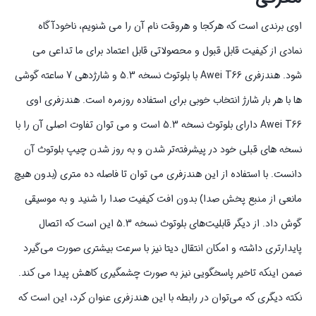
اوی برندی است که هرکجا و هروقت نام آن را می شنویم، ناخودآگاه
نمادی از کیفیت قابل قبول و محصولاتی قابل اعتماد برای ما تداعی می
شود. هندزفری Awei T66 با بلوتوث نسخه 5.3 و شارژدهی 7 ساعته گوشی
ها با هر بار شارژ انتخاب خوبی برای استفاده روزمره است. هندزفری اوی
Awei T66 دارای بلوتوث نسخه 5.3 است و می توان تفاوت اصلی آن را با
نسخه های قبلی خود در پیشرفته‌تر شدن و به روز شدن چیپ بلوتوث آن
دانست. با استفاده از این هندزفری می توان تا فاصله ده متری (بدون هیچ
مانعی از منبع پخش صدا) بدون افت کیفیت صدا را شنید و به موسیقی
گوش داد. از دیگر قابلیت‌های بلوتوث نسخه 5.3 این است که اتصال
پایدارتری داشته و امکان انتقال دیتا نیز با سرعت بیشتری صورت می‌گیرد
ضمن اینکه تاخیر پاسخگویی نیز به صورت چشمگیری کاهش پیدا می کند.
نکته دیگری که می‌توان در رابطه با این هندزفری عنوان کرد، این است که