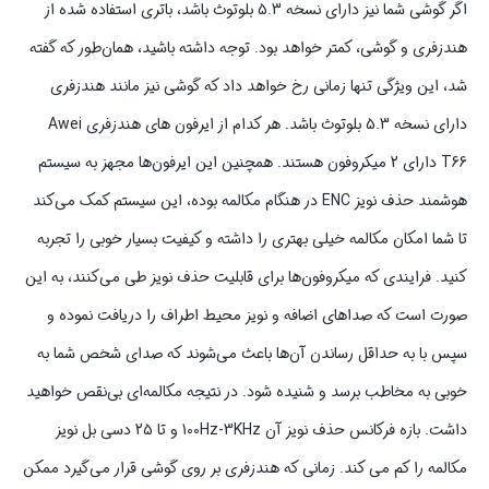
اگر گوشی شما نیز دارای نسخه 5.3 بلوتوث باشد، باتری استفاده شده از
هندزفری و گوشی، کمتر خواهد بود. توجه داشته باشید، همان‌طور که گفته
شد، این ویژگی تنها زمانی رخ خواهد داد که گوشی نیز مانند هندزفری
دارای نسخه 5.3 بلوتوث باشد. هر کدام از ایرفون های هندزفری Awei
T66 دارای 2 میکروفون‌ هستند. همچنین این ایرفون‌ها مجهز به سیستم
هوشمند حذف نویز ENC در هنگام مکالمه بوده، این سیستم کمک می‌کند
تا شما امکان مکالمه خیلی بهتری را داشته و کیفیت بسیار خوبی را تجربه
کنید. فرایندی که میکروفون‌ها برای قابلیت حذف نویز طی می‌کنند، به این
صورت است که صداهای اضافه و نویز محیط اطراف را دریافت نموده و
سپس با به حداقل رساندن آن‌ها باعث می‌شوند که صدای شخص شما به
خوبی به مخاطب برسد و شنیده شود. در نتیجه مکالمه‌ای بی‌نقص خواهید
داشت. بازه فرکانس حذف نویز آن 100Hz-3KHz و تا 25 دسی بل نویز
مکالمه را کم می کند. زمانی که هندزفری بر روی گوشی قرار می‌گیرد ممکن