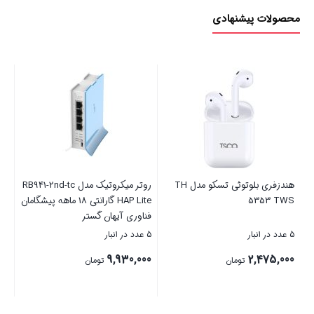
محصولات پیشنهادی
روتر میکروتیک مدل RB941-2nd-tc
سوییچ 8 پورت تی پی لینک مدل
پ
HAP Lite گارانتی 18 ماهه پیشگامان
LS1008
آیهان گستر
ساعت
5 عدد در انبار
5 عدد در انبار
8,025,000
2,025,000
9,9
تومان
تومان
تو
بستن
بستن