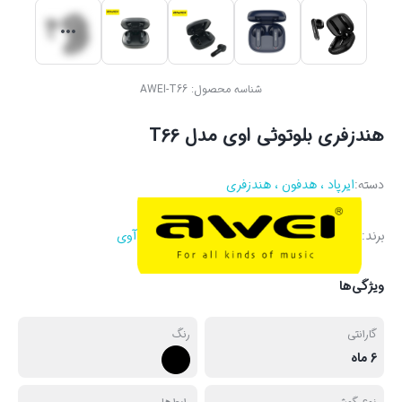
شناسه محصول:
AWEI-T66
هندزفری بلوتوثی اوی مدل T66
دسته:
ایرپاد ، هدفون ، هندزفری
برند:
آوی
ویژگی‌ها
گارانتی
رنگ
6 ماه