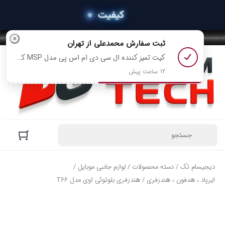
×
ثبت سفارش
محمدعلی
از تهران
کیت تمیز کننده ال سی دی ام اس پی مدل MSP کد XL-mps02 رو خرید کرد
12 ساعت پیش
دیجیسام تک
/
دسته محصولات
/
لوازم جانبی موبایل
/
ایرپاد ، هدفون ، هندزفری
/ هندزفری بلوتوثی اوی مدل T66