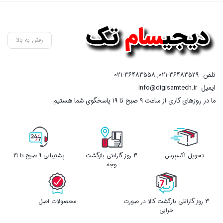
رفتن به بالا
تلفن
021-36483529
,
021-36483558
ایمیل
info@digisamtech.ir
ما در روزهای کاری از ساعت ۹ صبح تا ۱۹ پاسخگوی شما هستیم
تحویل اکسپرس
3 روز گارانتی بازگشت
پشتیبانی 9 صبح تا 19
وجه
3 روز گارانتی بازگشت کالا در صورت
محصولات اصل
خرابی