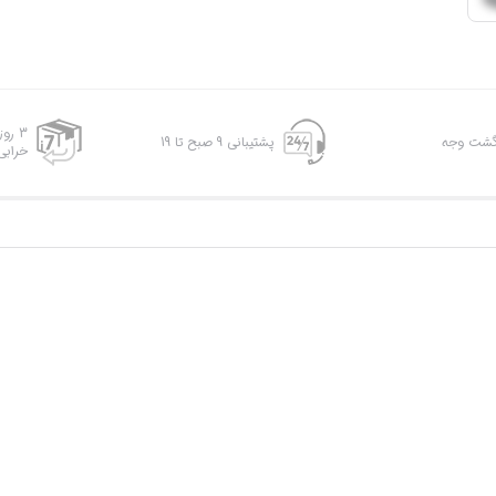
3 رو
پشتیبانی 9 صبح تا 19
خرابی