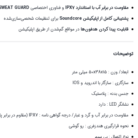
مقاومت در برابر آب با استاندارد IPX7
و فناوری اختصاصی
SWEAT GUARD
پشتیبانی کامل از اپلیکیشن Soundcore
برای تنظیمات شخصی‌سازی‌شده
قابلیت پیدا کردن هدفون‌ها
در مواقع گم‌شدن از طریق اپلیکیشن
توضیحات
ابعاد/ وزن : 50x38x15 میلی متر
سازگاری : سازگار با اندروید و IOS
جنس بدنه : پلاستیک
نشانگر LED : دارد
مقاومت در برابر آب و گرد و غبار/ درجه گواهی‌ نامه : IPX7 (مقاوم در برابر پاشش مستقیم آب و تعریق)
نحوه قرارگیری هندزفری : رو گوشی
نوع اتصال : بی‌ سیم