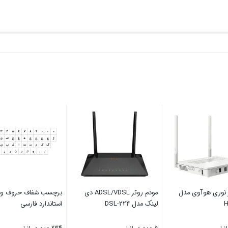
ی تلویزیون تی وی
مودم فیبر نوری هوآوی مدل
مود
جک مدل A2 مناسب برای
HG8245H
لینک مدل DSL-224