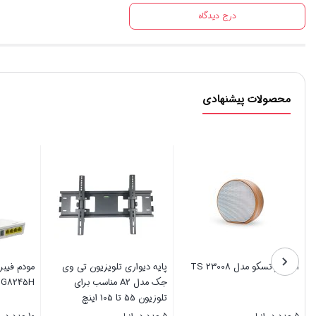
درج دیدگاه
محصولات پیشنهادی
پایه دیواری تلویزیون مارشل
اسپیکر تسکو مدل TS 23008
پایه دیوار
مدل M7 مناسب تلویزیون های
43 تا 75 اینچ
تلوزیون 55 تا 105 اینچ