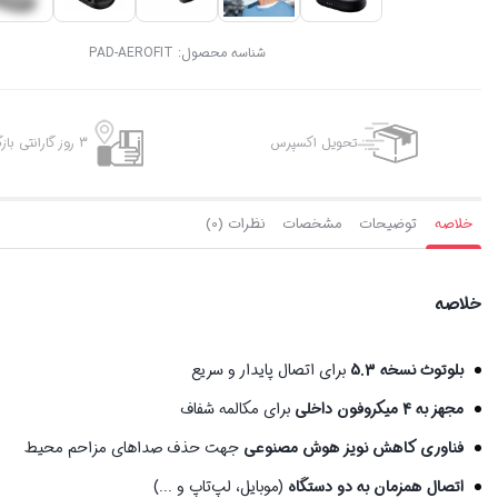
شناسه محصول:
PAD-AEROFIT
تحویل اکسپرس
3 روز گارانتی بازگشت وجه
خلاصه
توضیحات
مشخصات
نظرات (0)
خلاصه
بلوتوث نسخه 5.3
برای اتصال پایدار و سریع
مجهز به 4 میکروفون داخلی
برای مکالمه شفاف
فناوری کاهش نویز هوش مصنوعی
جهت حذف صداهای مزاحم محیط
اتصال همزمان به دو دستگاه
(موبایل، لپ‌تاپ و ...)