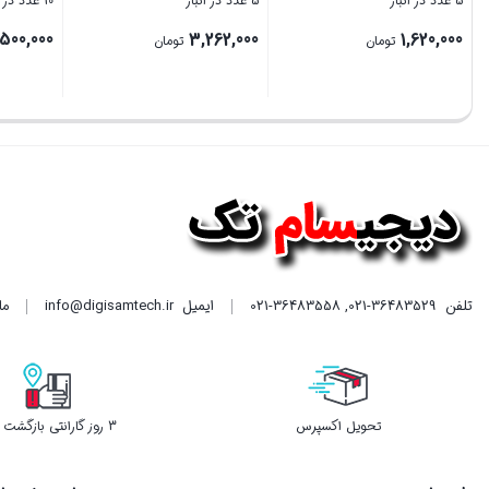
5 عدد در انبار
5 عدد در انبار
5 عدد در انبار
34%
قیمت
,262,000
1,620,000
2,100,000
تومان
اصلی
1,380,000
تومان
2,100,000 تومان
قیمت
بستن
بستن
بستن
بود.
فعلی
1,380,000 تومان
است.
تلفن
021-36483529
,
021-36483558
ایمیل
info@digisamtech.ir
ما د
تحویل اکسپرس
3 روز گارانتی بازگشت وجه