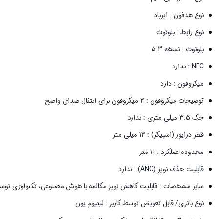
نوع هدفون : ایرباد
نوع رابط : بلوتوث
بلوتوث : نسخه 5.3
NFC : ندارد
میکروفون : دارد
توضیحات میکروفون : 4 میکروفون برای انتقال صدای واضح
جک 3.5 میلی‌ متری : ندارد
قطر درایور (اسپیکر) : 14 میلی متر
محدوده عملکرد : 10 متر
قابلیت حذف نویز (ANC) : ندارد
سایر مشخصات : قابلیت کاهش نویز مکالمه با هوش مصنوعی، تکنولوژی توس
نوع باتری/ قابل تعویض توسط کاربر : لیتیوم یون