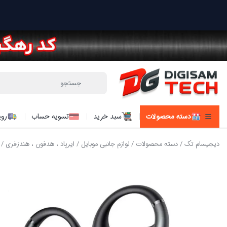
دسته محصولات
سبد خرید
تسویه حساب
روی
دیجیسام تک
/
دسته محصولات
/
لوازم جانبی موبایل
/
ایرپاد ، هدفون ، هندزفری
/ هن