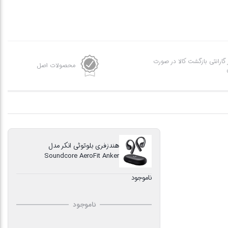
ز گارانتی بازگشت کالا در صورت
محصولات اصل
هندزفری بلوتوثی انکر مدل
Soundcore AeroFit Anker
ناموجود
ناموجود