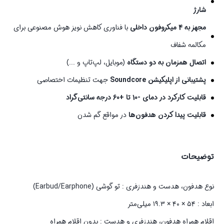
شارژ
مجهز به 4 میکروفون داخلی
با فناوری کاهش نویز هوش مصنوعی برای
مکالمه شفاف
اتصال همزمان به دو دستگاه
(موبایل، لپ‌تاپ و ...)
پشتیبانی از اپلیکیشن Soundcore
جهت تنظیمات اختصاصی
قابلیت کارکرد در دمای -10 تا +60 درجه سانتی‌گراد
قابلیت پیدا کردن هدفون‌ها
در مواقع گم شدن
توضیحات
نوع هدفون، هدست و هندزفری : تو گوشی (Earbud/Earphone)
ابعاد : ۵۴ × ۴۰ × ۱۹.۳ میلی‌متر
اقلام همراه هدفون، هندزفری و هدست : بدون اقلام همراه