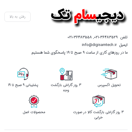
رفتن به بالا
تلفن
021-36483529
,
021-36483558
ایمیل
info@digisamtech.ir
ما در روزهای کاری از ساعت ۹ صبح تا ۱۹ پاسخگوی شما هستیم
تحویل اکسپرس
3 روز گارانتی بازگشت
پشتیبانی 9 صبح تا 19
وجه
3 روز گارانتی بازگشت کالا در صورت
محصولات اصل
خرابی