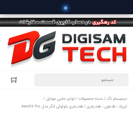
 خری
دیجیسام تک
/
دسته محصولات
/
لوازم جانبی موبایل
/
ایرپاد ، هدفون ، هندزفری
/ هندزفری بلوتوثی انکر مدل AeroFit Pro