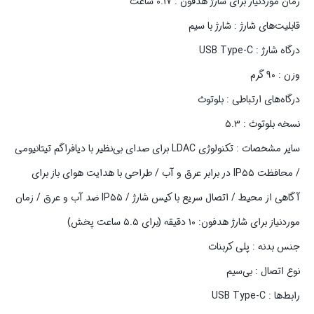
زمان موردنیاز برای شارژ هدفون : ۰.۱۷ ساعت
قابلیت‌های شارژ : شارژ با سیم
درگاه شارژ : USB Type-C
وزن : ۹۰ گرم
درگاه‌های ارتباطی : بلوتوث
نسخه بلوتوث : ۵.۳
سایر مشخصات : تکنولوژی LDAC برای صدای بی‌نظیر با دیافراگم تیتانیومی
/ محافظت IP۵۵ در برابر عرق و آب / طراحی با هدایت هوای باز برای
آگاهی از محیط / اتصال سریع با کیس شارژ / IP۵۵ ضد آب و عرق / زمان
موردنیاز برای شارژ هدفون: ۱۰ دقیقه (برای ۵.۵ ساعت پخش)
جنس بدنه : پلی کربنات
نوع اتصال : بی‌سیم
رابط‌ها : USB Type-C