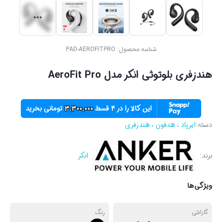
شناسه محصول:
PAD-AEROFITPRO
هندزفری بلوتوثی انکر مدل AeroFit Pro
این کالا را در ۴ قسط
3,300,000
تومانی بخرید
دسته:
ایرپاد ، هدفون ، هندزفری
برند:
انکر
ویژگی‌ها
گارانتی
رنگ