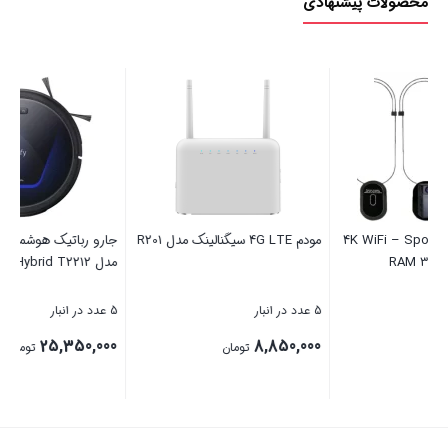
محصولات پیشنهادی
جارو رباتیک هوشمند انکر یوفی
شارژر فندکی Welot ویلوت مدل
مدل Eufy G50 Hybrid T2212
WE-C61
5 عدد در انبار
1 عدد در انبار
892,500
25,350,000
تومان
تومان
بستن
بستن