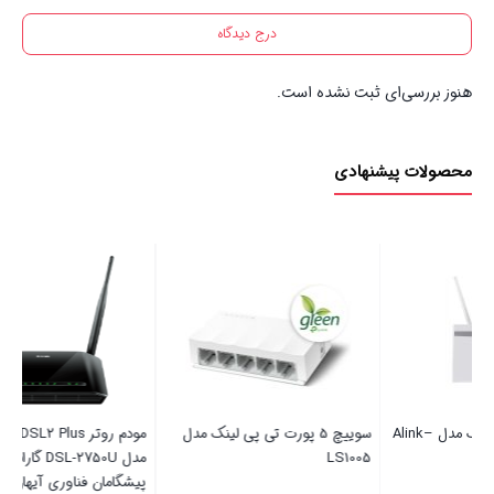
درج دیدگاه
هنوز بررسی‌ای ثبت نشده است.
محصولات پیشنهادی
باتری رایگان
لینک مدل
مودم روتر ADSL2 Plus دی لینک
کنترل تلویزیون دوو o 2500
مدل DSL-2750U گارانتی 36 ماهه
+ باتری رایگان
پیشگامان فناوری آیهان گستر