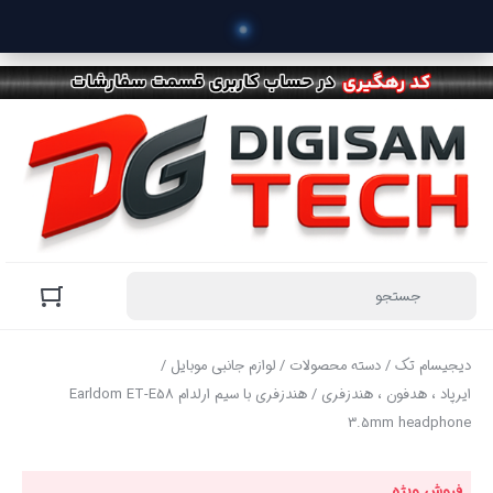
 خری
دیجیسام تک
/
دسته محصولات
/
لوازم جانبی موبایل
/
ایرپاد ، هدفون ، هندزفری
/ هندزفری با سیم ارلدام Earldom ET-E58
3.5mm headphone
فروش ویژه