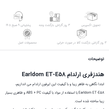
تحویل اکسپرس
3 روز گارانتی بازگشت وجه
پشتیبانی 9 صبح تا 19
3 روز گارانتی بازگشت کالا در صورت خرابی
محصولات اصل
توضیحات
هندزفری ارلدام Earldom ET-E58
ابتدا نگاهی به ظاهر زیبا و با کیفیت این ایرفون ارلدام می اندازیم،
Earldom ET-E58 با استفاده از مواد با کیفیت ABS + PC و ظاهری بسیار
زیبا ساخته شده است.