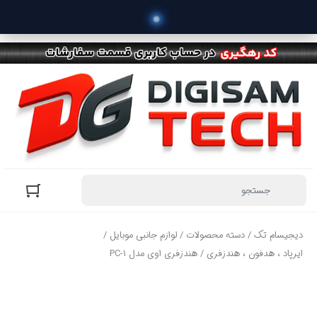
 خ
دیجیسام تک
/
دسته محصولات
/
لوازم جانبی موبایل
/
ایرپاد ، هدفون ، هندزفری
/ هندزفری اوی مدل PC-1