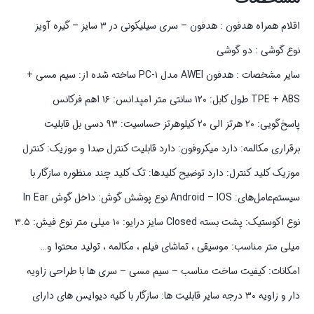
اقلام همراه هدفون : هدفون – سری سیلیکونی در ۳ سایز – گیره آویز
نوع گوشی : دو گوشی
سایر مشخصات : هدفون AWEI مدل PC-۱ ساخته شده از: سیم مسی +
TPE + ABS طول کابل: ۱۲۰ سانتی متر امپدانس: ۱۶ اهم فرکانس
پاسخ‌گویی: ۲۰ هرتز الی ۲۰ کیلوهرتز حساسیت: ۹۳ دسی بل قابلیت
برقراری مکالمه: دارد میکروفون: دارد قابلیت کنترل صدا و موزیک: کنترل
موزیک کلید کنترل: دارد توضیح کلیدها: تک کلید چند منظوره سازگار با
سیستم‌عامل‌های: Android – IOS نوع پوشش گوش: داخل گوش In Ear
نوع اکوستیک: پشت بسته Closed سایز درایو: ۱۰ میلی متر نوع فیش: ۳.۵
میلی متر مناسب: موسیقی ، تماشای فیلم ، مکالمه ، تولید محتوا و…
امکانات: کیفیت ساخت مناسب – سیم مسی – سری ها با طراحی زاویه
دار و زاویه ۳۰ درجه سایر قابلیت ها: سازگار با کلیه دیوایس های دارای