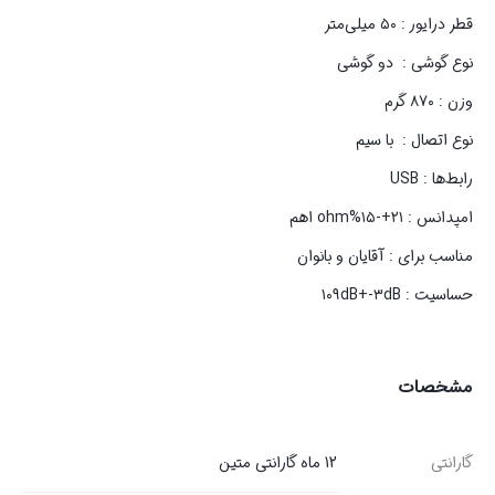
قطر درایور : ۵۰ میلی‌متر
نوع گوشی : دو گوشی
وزن : ۸۷۰ گرم
نوع اتصال : با سیم
رابط‌ها : USB
امپدانس : ۲۱+-۱۵%ohm اهم
مناسب برای : آقایان و بانوان
حساسیت : ۱۰۹dB+-۳dB
مشخصات
گارانتی
12 ماه گارانتی متین