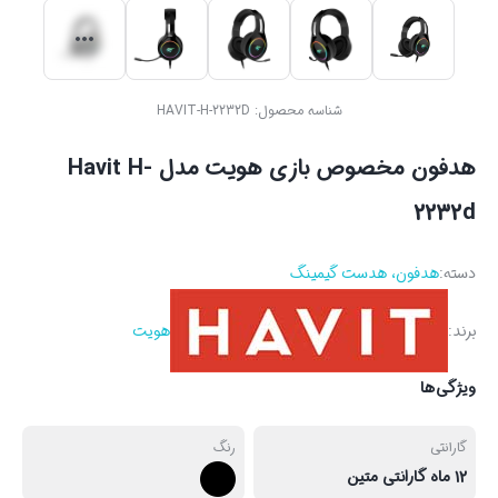
شناسه محصول:
HAVIT-H-2232D
هدفون مخصوص بازی هویت مدل Havit H-
2232d
دسته:
هدفون، هدست گیمینگ
برند:
هویت
ویژگی‌ها
گارانتی
رنگ
12 ماه گارانتی متین