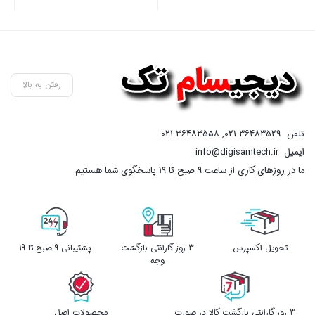
بستن
بستن
رفتن به بالا
تلفن
021-36483529
,
021-36483558
ایمیل
info@digisamtech.ir
ما در روزهای کاری از ساعت ۹ صبح تا ۱۹ پاسخگوی شما هستیم
تحویل اکسپرس
3 روز گارانتی بازگشت
پشتیبانی 9 صبح تا 19
وجه
3 روز گارانتی بازگشت کالا در صورت
محصولات اصل