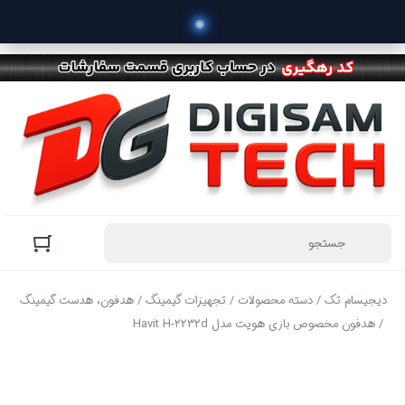
 انواع 
دیجیسام تک
/
دسته محصولات
/
تجهیزات گیمینگ
/
هدفون، هدست گیمینگ
/ هدفون مخصوص بازی هویت مدل Havit H-2232d