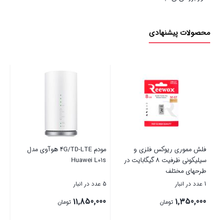
محصولات پیشنهادی
فلش مموری ریوکس فلزی و
مودم 4G/TD-LTE هوآوی مدل
سیلیکونی ظرفیت 8 گیگابایت در
Huawei L01s
طرحهای مختلف
1 عدد در انبار
5 عدد در انبار
11,850,000
1,350,000
تومان
تومان