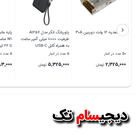
اسپیکر تسکو مدل TS 23361
منبع تغذیه 12 ولت دوربین 30A
به همراه کابل
5 عدد در انبار
50 عدد در انبار
5 عدد در انبار
325,000
2,325,000
5,400,000
تومان
تومان
بستن
بستن
بستن