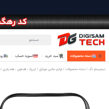
دسته محصولات
سبد خرید
تسویه حساب
روی
دیجیسام تک
/
دسته محصولات
/
لوازم جانبی موبایل
/
ایرپاد ، هدفون ، هندزفری
/ ه