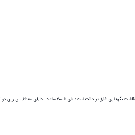
سایر مشخصات : قابلیت اتصال به بلوتوث نسخه ۴.۲ -قابلیت مکالمه تا ۸ ساعت قابلیت نگهداری شارژ در حالت استند 