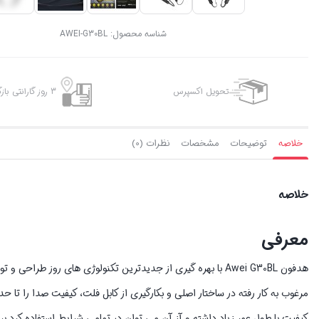
شناسه محصول:
AWEI-G30BL
تحویل اکسپرس
3 روز گارانتی بازگشت وجه
خلاصه
توضیحات
مشخصات
نظرات (0)
خلاصه
معرفی
هدفون Awei G30BL با بهره گیری از جدیدترین تکنولوژی های روز 
مرغوب به کار رفته در ساختار اصلی و بکارگیری از کابل فلت، کیفیت صدا را تا
کیفیت با طول عمر زیاد داشته و آز آن می توان در تمامی شرایط استفاده کرد.ب