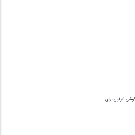
بای تا ۲۰۰ ساعت -دارای مغناطیس روی دو گوشی ایرفون برای