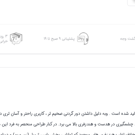
3 رو
پشتیبانی 9 صبح تا 19
خرابی
طراحی و تولید شده است . وبه دلیل داشتن دور گردنی ضخیم تر ، کاربری راحتر و آسان تری 
 حد چشمگیری در هدست و هندزفری بالا می برد. در کنار طراحی منحصر به فرد این
رخلاف اغلب هندزفری های موجود که توانایی پخش باس، تریبل (زیر و بم) و دینام