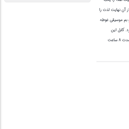
 آن نهایت لذت را
و بم موسیقی غوطه
. کابل این
هندزفری از نوع &#34;فلت&#34;تخت بوده و سبب شده تا مقاومت آن در برابر کشش،در هم پیچیدن و تنیدن افزایش یابد. شما با داشتن این کالا میتوانید به مدت 8 ساعت