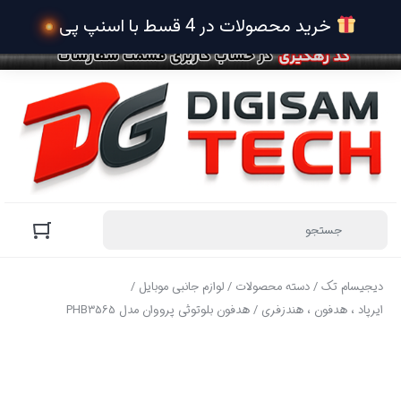
 خرید محصولات در 4 قسط با 
دیجیسام تک
/
دسته محصولات
/
لوازم جانبی موبایل
/
ایرپاد ، هدفون ، هندزفری
/ هدفون بلوتوثی پرووان مدل PHB3565