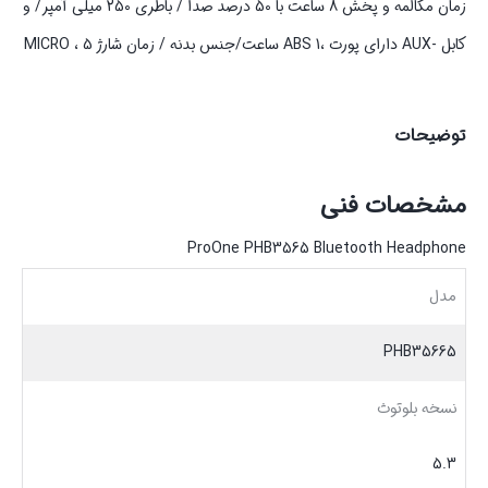
زمان مکالمه و پخش 8 ساعت با 50 درصد صدا / باطری 250 میلی آمپر/ و
کابل -AUX دارای پورت ،ABS 1 ساعت/جنس بدنه / زمان شارژ 5 ، MICRO
توضیحات
مشخصات فنی
ProOne PHB3565 Bluetooth Headphone
مدل
PHB35665
نسخه بلوتوث
5.3