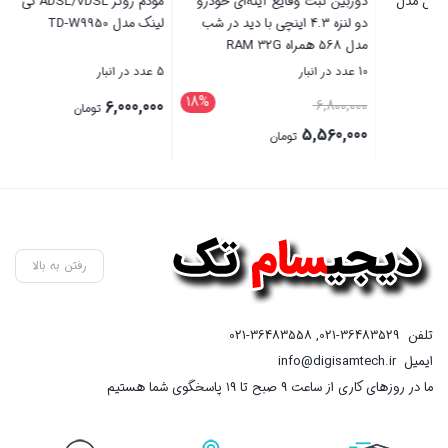
و
مودم روتر ADSL/VDSL تی پی
پایه نگهدارنده گوشی موبایل تسکو
ب
لینک مدل TD-W9950
مدل THL 1203
5 عدد در انبار
20 عدد در انبار
18
1,495,000
6,000,000
تومان
تومان
بستن
بستن
رفتن به بالا
تلفن
021-36483529
,
021-36483558
ایمیل
info@digisamtech.ir
ما در روزهای کاری از ساعت ۹ صبح تا ۱۹ پاسخگوی شما هستیم