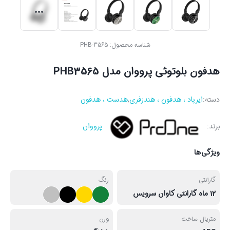
شناسه محصول:
PHB-3565
هدفون بلوتوثی پرووان مدل PHB3565
دسته:
ایرپاد ، هدفون ، هندزفری
,
هدست ، هدفون
برند:
پرووان
ویژگی‌ها
گارانتی
رنگ
12 ماه گارانتی کاوان سرویس
متریال ساخت
وزن