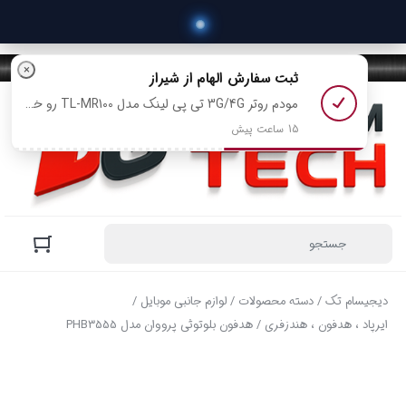
 خری
×
ثبت سفارش
الهام
از شیراز
مودم روتر 3G/4G تی پی لینک مدل TL-MR100 رو خرید کرد
15 ساعت پیش
دیجیسام تک
/
دسته محصولات
/
لوازم جانبی موبایل
/
ایرپاد ، هدفون ، هندزفری
/ هدفون بلوتوثی پرووان مدل PHB3555