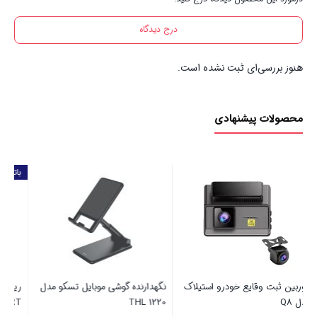
درج دیدگاه
هنوز بررسی‌ای ثبت نشده است.
محصولات پیشنهادی
باتری رایگان
نگهدارنده گوشی موبایل تسکو مدل
ریموت کنترل تلویزیون سونیا مدل
پا
THL 1220
SMART + باتری رایگان