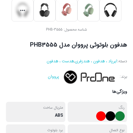
شناسه محصول:
PHB-3555
هدفون بلوتوثی پرووان مدل PHB3555
دسته:
ایرپاد ، هدفون ، هندزفری
,
هدست ، هدفون
برند:
پرووان
ویژگی‌ها
رنگ
متریال ساخت
ABS
نوع اتصال
برد بلوتوث