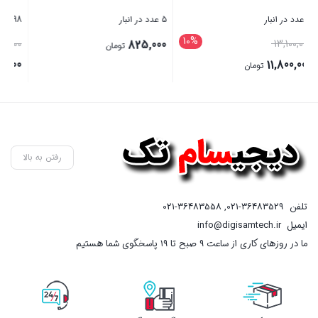
36 ای
5 عدد در انبار
98 عدد در انبار
5 عدد در انبار
20%
قیمت
00
980,000
825,000
تومان
اصلی
780,000
تومان
980,000 تومان
قیمت
بستن
بستن
بست
بود.
فعلی
780,000 تومان
است.
رفتن به بالا
تلفن
021-36483529
,
021-36483558
ایمیل
info@digisamtech.ir
ما در روزهای کاری از ساعت ۹ صبح تا ۱۹ پاسخگوی شما هستیم