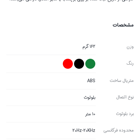
مشخصات
وزن
162 گرم
رنگ
متریال ساخت
ABS
نوع اتصال
بلوتوث
برد بلوتوث
10 متر
محدوده فرکانسی
20Hz-20KHz